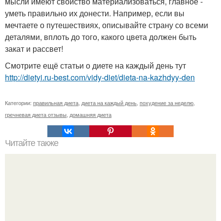
мысли имеют свойство материализоваться, главное -
уметь правильно их донести. Например, если вы
мечтаете о путешествиях, описывайте страну со всеми
деталями, вплоть до того, какого цвета должен быть
закат и рассвет!
Смотрите ещё статьи о диете на каждый день тут
http://dietyi.ru-best.com/vidy-diet/dieta-na-kazhdyy-den
Категории:
правильная диета
,
диета на каждый день
,
похудение за неделю
,
гречневая диета отзывы
,
домашняя диета
Читайте также