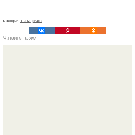
Категории:
этапы дюкана
Читайте также
Диета "Лесенка"? Сохрани, чтобы не потерять?