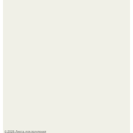
Синдром красной кожи: британец превратил себя в
инвалида из-за бесконтрольного использования мази.
Виктория галустян, бывшая жена юмориста Михаила
галустяна, рассказала о неожиданных последствиях
развода.
© 2026 Диета для похудения