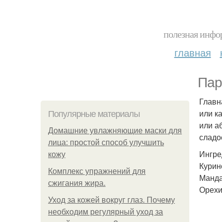
полезная инфор
главная
Пар
Главн
или к
Популярные материалы
или а
Домашние увлажняющие маски для
сладо
лица: простой способ улучшить
Ингре
кожу
Курин
Комплекс упражнений для
Манда
сжигания жира.
Орехи
Уход за кожей вокруг глаз. Почему
необходим регулярный уход за