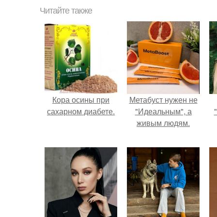
Читайте также
Кора осины при
Метабуст нужен не
сахарном диабете.
"Идеальным", а
живым людям.