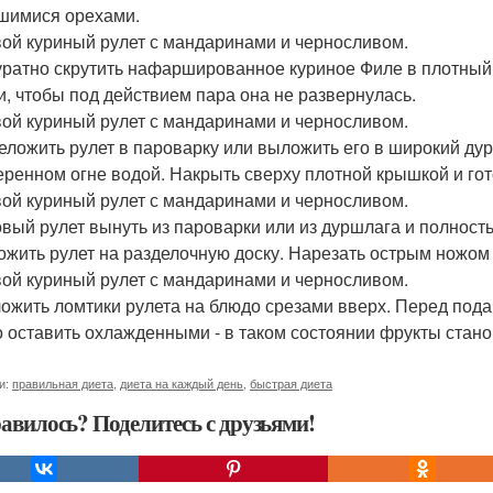
шимися орехами.
ой куриный рулет с мандаринами и черносливом.
куратно скрутить нафаршированное куриное Филе в плотный 
и, чтобы под действием пара она не развернулась.
ой куриный рулет с мандаринами и черносливом.
реложить рулет в пароварку или выложить его в широкий ду
еренном огне водой. Накрыть сверху плотной крышкой и гото
ой куриный рулет с мандаринами и черносливом.
товый рулет вынуть из пароварки или из дуршлага и полност
ожить рулет на разделочную доску. Нарезать острым ножом н
ой куриный рулет с мандаринами и черносливом.
ложить ломтики рулета на блюдо срезами вверх. Перед пода
 оставить охлажденными - в таком состоянии фрукты стано
и:
правильная диета
,
диета на каждый день
,
быстрая диета
авилось? Поделитесь с друзьями!