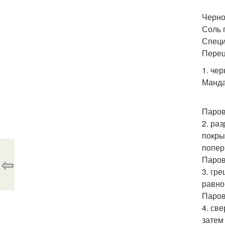
Черно
Соль 
Специ
Перец
1. че
Манда
Паров
2. ра
покры
попер
⇦
Паров
3. гр
равно
Паров
4. св
затем