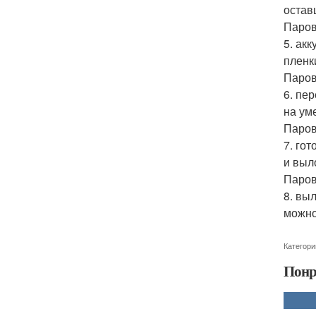
остав
Паров
5. ак
пленк
Паров
6. пе
на ум
Паров
7. го
и выл
Паров
8. вы
можно
Категори
Понр