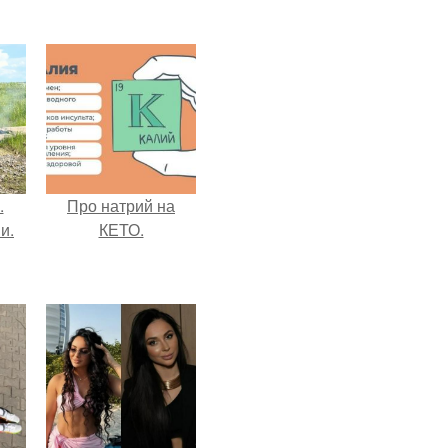
.
Про натрий на
и.
КЕТО.