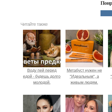
Понр
Читайте также
Воду пей перед
Метабуст нужен не
едой - будешь долго
"Идеальным", а
молодой.
живым людям.