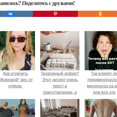
авилось? Поделитесь с друзьями!
Как отличить
Творожный зефир?
Так влияет л
"Жировой" вес от
Этот десерт очень
перименопауза
отёков.
прост в
менопауза на 
приготовлении, а
или все это
по вкусу он
ерунда?
напоминает самый
настоящий зефир!