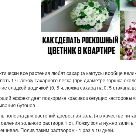
актически все растения любят сахар (а кактусы вообще вел
пать 1 ч. ложку сахарного песка (при диаметре горшка около
ие сладкой водичкой (0, 5 ч. ложка сахара на 0, 5 стакана в
роший эффект дает подкормка красивоцветущих касторовым м
ывания бутонов.
ень полезна для растений древесная зола (и в качестве пит
товления зольного раствора 1 ст. Ложку золы нужно залить 1
ешивая. Полив таким раствором - 1 раз в 10 дней.