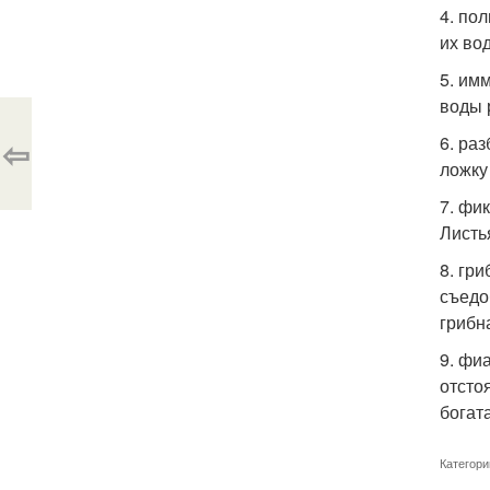
4. по
их во
5. им
воды 
⇦
6. ра
ложку
7. фи
Листь
8. гр
съедо
грибн
9. фи
отсто
богат
Категори