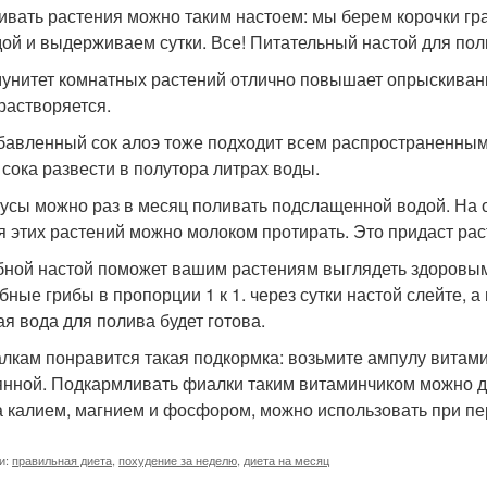
ливать растения можно таким настоем: мы берем корочки г
дой и выдерживаем сутки. Все! Питательный настой для пол
мунитет комнатных растений отлично повышает опрыскивани
растворяется.
збавленный сок алоэ тоже подходит всем распространенны
 сока развести в полутора литрах воды.
кусы можно раз в месяц поливать подслащенной водой. На о
я этих растений можно молоком протирать. Это придаст рас
ибной настой поможет вашим растениям выглядеть здоровы
бные грибы в пропорции 1 к 1. через сутки настой слейте, а
ая вода для полива будет готова.
алкам понравится такая подкормка: возьмите ампулу витамин
янной. Подкармливать фиалки таким витаминчиком можно дв
а калием, магнием и фосфором, можно использовать при пе
и:
правильная диета
,
похудение за неделю
,
диета на месяц