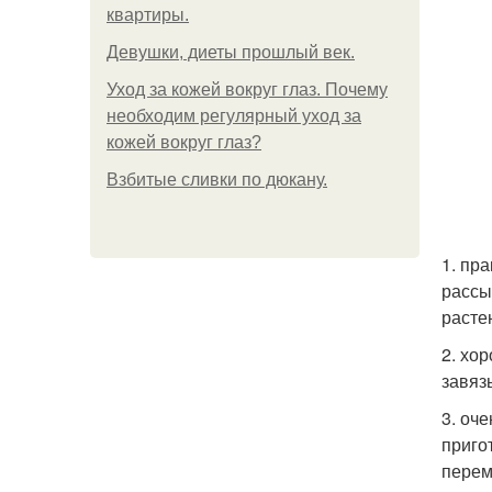
квартиры.
Девушки, диеты прошлый век.
Уход за кожей вокруг глаз. Почему
необходим регулярный уход за
кожей вокруг глаз?
Взбитые сливки по дюкану.
1. пр
рассы
растен
2. хо
завяз
3. оч
приго
перем