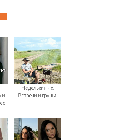
и
Неделькин - с.
 и
Встречи и груши.
вес