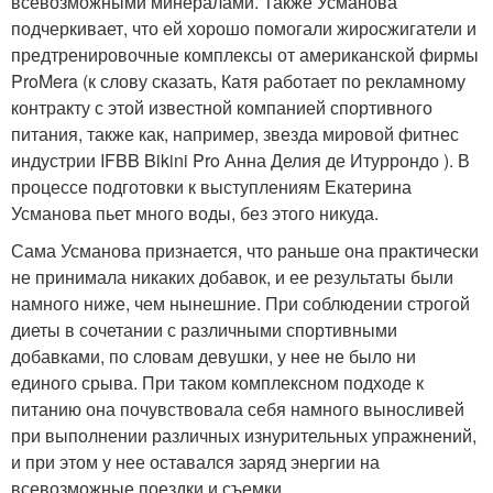
всевозможными минералами. Также Усманова
подчеркивает, что ей хорошо помогали жиросжигатели и
предтренировочные комплексы от американской фирмы
ProMera (к слову сказать, Катя работает по рекламному
контракту с этой известной компанией спортивного
питания, также как, например, звезда мировой фитнес
индустрии IFBB Bikini Pro Анна Делия де Итуррондо ). В
процессе подготовки к выступлениям Екатерина
Усманова пьет много воды, без этого никуда.
Сама Усманова признается, что раньше она практически
не принимала никаких добавок, и ее результаты были
намного ниже, чем нынешние. При соблюдении строгой
диеты в сочетании с различными спортивными
добавками, по словам девушки, у нее не было ни
единого срыва. При таком комплексном подходе к
питанию она почувствовала себя намного выносливей
при выполнении различных изнурительных упражнений,
и при этом у нее оставался заряд энергии на
всевозможные поездки и съемки.