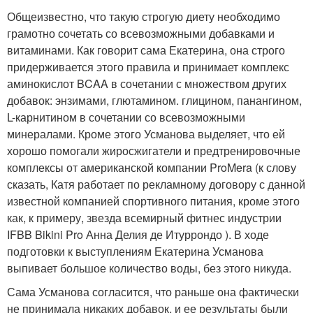
Общеизвестно, что такую строгую диету необходимо
грамотно сочетать со всевозможными добавками и
витаминами. Как говорит сама Екатерина, она строго
придерживается этого правила и принимает комплекс
аминокислот BCAA в сочетании с множеством других
добавок: энзимами, глютамином. глицином, панангином,
L-карнитином в сочетании со всевозможными
минералами. Кроме этого Усманова выделяет, что ей
хорошо помогали жиросжигатели и предтренировочные
комплексы от американской компании ProMera (к слову
сказать, Катя работает по рекламному договору с данной
известной компанией спортивного питания, кроме этого
как, к примеру, звезда всемирный фитнес индустрии
IFBB Bikini Pro Анна Делия де Итуррондо ). В ходе
подготовки к выступлениям Екатерина Усманова
выпивает большое количество воды, без этого никуда.
Сама Усманова согласится, что раньше она фактически
не принимала никаких добавок, и ее результаты были