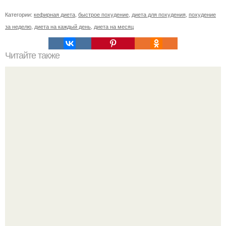
Категории:
кефирная диета
,
быстрое похудение
,
диета для похудения
,
похудение
за неделю
,
диета на каждый день
,
диета на месяц
Читайте также
* Заговор на похудение перед сном *.