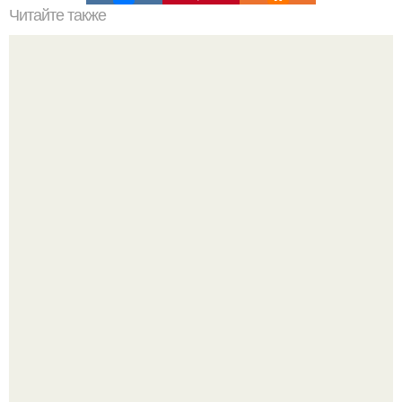
Читайте также
Диета на помидорах.
Так влияет ли перименопауза и менопауза на вес или
все это ерунда?