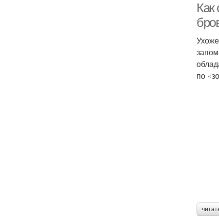
Как
бро
Ухоже
запом
облад
по «з
читат