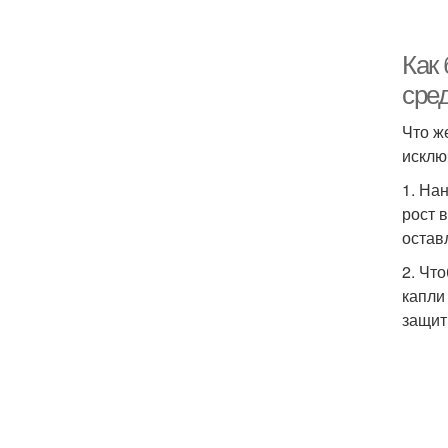
Как
сре
Что ж
исклю
1. На
рост 
остав
2. Чт
капли
защит