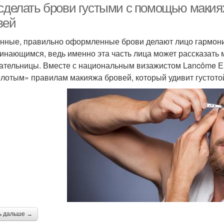
 сделать брови густыми с помощью макияж
вей
нные, правильно оформленные брови делают лицо гармонич
инающимся, ведь именно эта часть лица может рассказать 
ательницы. Вместе с национальным визажистом Lancôme Е
олотым» правилам макияжа бровей, который удивит густото
ь дальше →