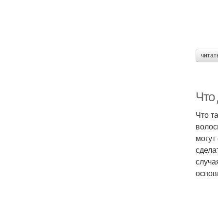
читат
Что
Что т
волос
могут
сдела
случа
основ