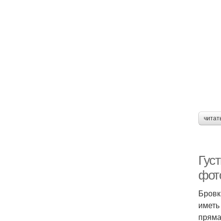
читат
Гус
фот
Бровк
иметь
пряма