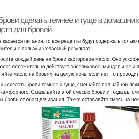
 брови сделать темнее и гуще в домашни
дств для бровей
е касается питания, то все рецепты будут содержать тольк
чительно пользу и желаемый результат.
носите каждый день на брови касторовое масло. Оно ускоряе
волос положительно действует облепиховое, миндальное и п
ляйте масло на бровях на целую ночь, если нет, то проводит
обы сделать брови темнее и гуще, смешайте пол чайной ложк
 камфорного. Смазывайте этой смесью брови и тогда вы см
ы брови от обесцвечивания. Также оставляйте смесь на но