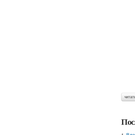
читат
Пос
1.
Вла