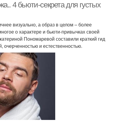
а.. 4 бьюти-секрета для густых
нее визуально, а образ в целом – более
многое о характере и бьюти-привычках своей
катериной Пономаревой составили краткий гид
й, очерченностью и естественностью.