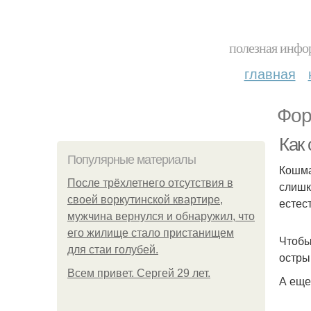
полезная инфор
главная
Фор
Как
Популярные материалы
Кошма
После трёхлетнего отсутствия в
слишк
своей воркутинской квартире,
естес
мужчина вернулся и обнаружил, что
его жилище стало пристанищем
Чтобы
для стаи голубей.
остры
Всем привет. Сергей 29 лет.
А еще