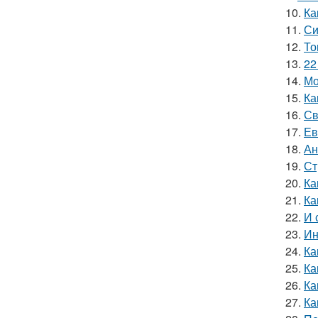
10.
Ка
11.
Си
12.
То
13.
22
14.
Мо
15.
Ка
16.
Св
17.
Ев
18.
Ан
19.
Ст
20.
Ка
21.
Ка
22.
И 
23.
Ин
24.
Ка
25.
Ка
26.
Ка
27.
Ка