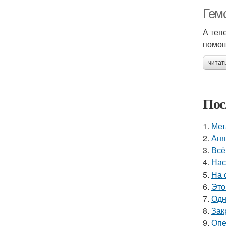
Гем
А теп
помощ
читат
Пос
1.
Мет
2.
Аня
3.
Всё
4.
Нас
5.
На 
6.
Это
7.
Одн
8.
Зак
9.
Опе