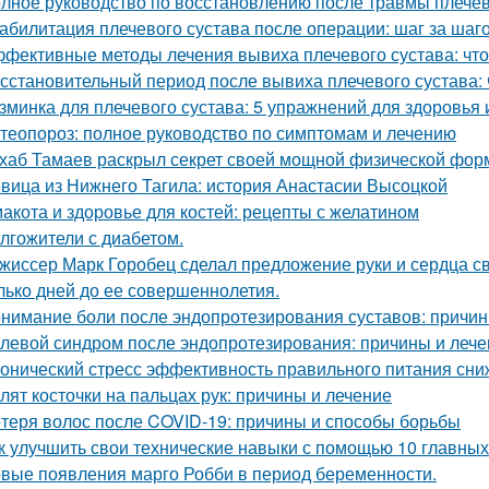
лное руководство по восстановлению после травмы плечев
абилитация плечевого сустава после операции: шаг за шаг
фективные методы лечения вывиха плечевого сустава: что
сстановительный период после вывиха плечевого сустава: 
зминка для плечевого сустава: 5 упражнений для здоровья 
теопороз: полное руководство по симптомам и лечению
хаб Тамаев раскрыл секрет своей мощной физической фор
вица из Нижнего Тагила: история Анастасии Высоцкой
акота и здоровье для костей: рецепты с желатином
лгожители с диабетом.
жиссер Марк Горобец сделал предложение руки и сердца с
лько дней до ее совершеннолетия.
нимание боли после эндопротезирования суставов: причин
левой синдром после эндопротезирования: причины и лече
онический стресс эффективность правильного питания сни
лят косточки на пальцах рук: причины и лечение
теря волос после COVID-19: причины и способы борьбы
к улучшить свои технические навыки с помощью 10 главных
вые появления марго Робби в период беременности.