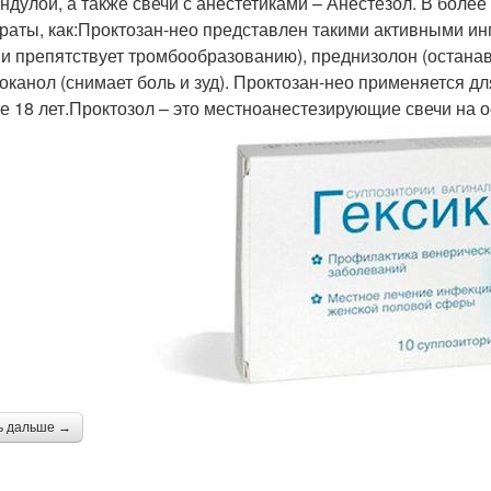
ендулой, а также свечи с анестетиками – Анестезол. В боле
раты, как:Проктозан-нео представлен такими активными ин
 и препятствует тромбообразованию), преднизолон (остана
оканол (снимает боль и зуд). Проктозан-нео применяется д
е 18 лет.Проктозол – это местноанестезирующие свечи на о
ь дальше →