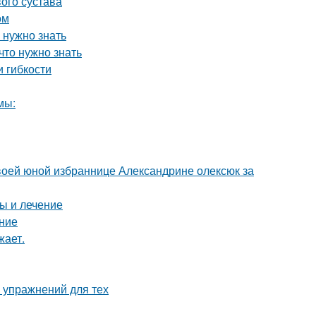
ого сустава
ом
 нужно знать
что нужно знать
и гибкости
мы:
воей юной избраннице Александрине олексюк за
ы и лечение
ние
жает.
 упражнений для тех