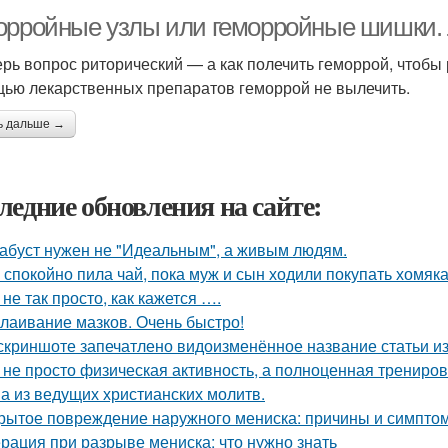
орройные узлы или геморройные шишки. 
ерь вопрос риторический — а как полечить геморрой, чтобы р
ью лекарственных препаратов геморрой не вылечить.
ь дальше →
ледние обновления на сайте:
абуст нужен не "Идеальным", а живым людям.
 спокойно пила чай, пока муж и сын ходили покупать хомяка
 не так просто, как кажется ….
лаивание мазков. Очень быстро!
скриншоте запечатлено видоизменённое название статьи из
 не просто физическая активность, а полноценная тренировк
а из ведущих христианских молитв.
рытое повреждение наружного мениска: причины и симпто
рация при разрыве мениска: что нужно знать