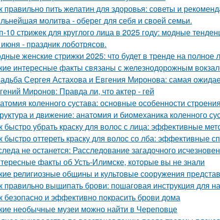
к правильно пить желатин для здоровья: советы и рекомен
льнейшая молитва - оберег для себя и своей семьи.
п-10 стрижек для круглого лица в 2025 году: модные тенде
 июня - праздник лоботрясов.
дные женские стрижки 2025: что будет в тренде на полное 
кие интересные факты связаны с железнодорожным вокза
адьба Сергея Астахова и Евгения Миронова: самая ожида
гений Миронов: Правда ли, что актер - гей
атомия коленного сустава: основные особенности строени
руктура и движение: анатомия и биомеханика коленного су
к быстро убрать краску для волос с лица: эффективные ме
к быстро оттереть краску для волос со лба: эффективные с
следа не останется: Расследование загадочного исчезнове
тересные факты об Усть-Илимске, которые вы не знали
кие религиозные общины и культовые сооружения предста
к правильно выщипать брови: пошаговая инструкция для 
к безопасно и эффективно покрасить брови дома
кие необычные музеи можно найти в Череповце