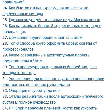
правильно?
24.
Как быстро отмыть краску для волос с кожи:
эффективные методы
25.
Где можно увидеть красивые виды Москвы ночью
26.
Как нарисовать брови: 3 эффективных метода для
начинающих
27.
Домашняя студия бровей: шаг за шагом
28.
Топ-3 способа круто оформить брови: советы от
профессионалов
29.
Какие современные архитектурные проекты
представлены в Чите
30.
Топ-9 процедур для идеальных бровей: модные
тренды этого года
31.
Упражнения для плечевого сустава после операции
или травмы: пошаговое руководство
32.
Операция в субботу, до нее.
33.
Этапы реабилитации после артроскопии плечевого
сустава: полное руководство
34.
ЛФК при переломе плечевой кости: как ускорить