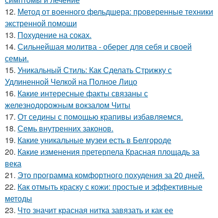
12.
Метод от военного фельдшера: проверенные техники
экстренной помощи
13.
Похудение на соках.
14.
Сильнейшая молитва - оберег для себя и своей
семьи.
15.
Уникальный Стиль: Как Сделать Стрижку с
Удлиненной Челкой на Полное Лицо
16.
Какие интересные факты связаны с
железнодорожным вокзалом Читы
17.
От седины с помощью крапивы избавляемся.
18.
Семь внутренних законов.
19.
Какие уникальные музеи есть в Белгороде
20.
Какие изменения претерпела Красная площадь за
века
21.
Это программа комфортного похудения за 20 дней.
22.
Как отмыть краску с кожи: простые и эффективные
методы
23.
Что значит красная нитка завязать и как ее