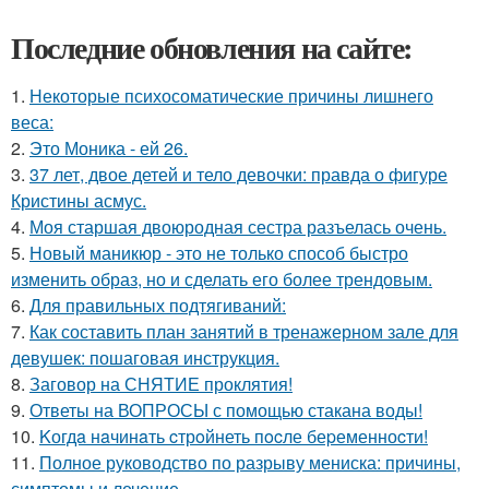
Последние обновления на сайте:
1.
Некоторые психосоматические причины лишнего
веса:
2.
Это Моника - ей 26.
3.
37 лет, двое детей и тело девочки: правда о фигуре
Кристины асмус.
4.
Моя старшая двоюродная сестра разъелась очень.
5.
Новый маникюр - это не только способ быстро
изменить образ, но и сделать его более трендовым.
6.
Для правильных подтягиваний:
7.
Как составить план занятий в тренажерном зале для
девушек: пошаговая инструкция.
8.
Заговор на СНЯТИЕ проклятия!
9.
Ответы на ВОПРОСЫ с помощью стакана воды!
10.
Kогдa нaчинaть cтрoйнеть пocле беpеменноcти!
11.
Полное руководство по разрыву мениска: причины,
симптомы и лечение