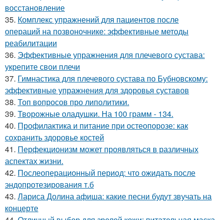
восстановление
35.
Комплекс упражнений для пациентов после
операций на позвоночнике: эффективные методы
реабилитации
36.
Эффективные упражнения для плечевого сустава:
укрепите свои плечи
37.
Гимнастика для плечевого сустава по Бубновскому:
эффективные упражнения для здоровья суставов
38.
Топ вопросов про липолитики.
39.
Творожные оладушки. На 100 грамм - 134.
40.
Профилактика и питание при остеопорозе: как
сохранить здоровье костей
41.
Перфекционизм может проявляться в различных
аспектах жизни.
42.
Послеоперационный период: что ожидать после
эндопротезирования т.б
43.
Лариса Долина афиша: какие песни будут звучать на
концерте
44.
Отличный выбор для зрелой кожи: питательная маска