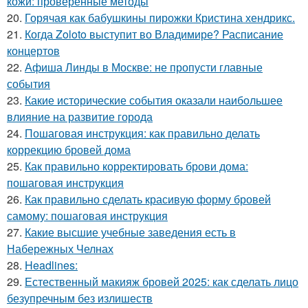
кожи: проверенные методы
20.
Горячая как бабушкины пирожки Кристина хендрикс.
21.
Когда Zoloto выступит во Владимире? Расписание
концертов
22.
Афиша Линды в Москве: не пропусти главные
события
23.
Какие исторические события оказали наибольшее
влияние на развитие города
24.
Пошаговая инструкция: как правильно делать
коррекцию бровей дома
25.
Как правильно корректировать брови дома:
пошаговая инструкция
26.
Как правильно сделать красивую форму бровей
самому: пошаговая инструкция
27.
Какие высшие учебные заведения есть в
Набережных Челнах
28.
Headlines:
29.
Естественный макияж бровей 2025: как сделать лицо
безупречным без излишеств