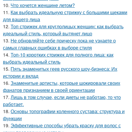
10.
Что хочется женщине летом?
11.
Как выбрать идеальную стрижку с большими щеками
для вашего лица
12.
Топ стрижек для круглолицых женщин: как выбрать
идеальный стиль, который вытянет лицо
13.
Не обновляйте себе прическу пока не узнаете о
самых главных ошибках в выборе стиля
14.
Топ-10 коротких стрижек для полного лица: как
выбрать идеальный стиль
15.
Пять знаменитых геев русского шоу-бизнеса: Их
истории и вклад
16.
Знаменитые артисты, которые шокировали своих
фанатов признанием в своей ориентации
17.
Лишь в том случае, если диеты не работаю, то что
работает.
18.
Основы топографии коленного сустава: структура и
функции
19.
Эффективные способы убрать краску для волос с