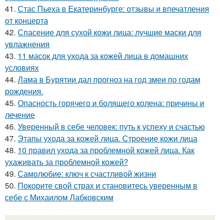
41.
Стас Пьеха в Екатеринбурге: отзывы и впечатления
от концерта
42.
Спасение для сухой кожи лица: лучшие маски для
увлажнения
43.
11 масок для ухода за кожей лица в домашних
условиях
44.
Лама в Бурятии дал прогноз на год змеи по годам
рождения.
45.
Опасность горячего и болящего колена: причины и
лечение
46.
Уверенный в себе человек: путь к успеху и счастью
47.
Этапы ухода за кожей лица. Строение кожи лица
48.
10 правил ухода за проблемной кожей лица. Как
ухаживать за проблемной кожей?
49.
Самолюбие: ключ к счастливой жизни
50.
Покорите свой страх и становитесь уверенным в
себе с Михаилом Лабковским