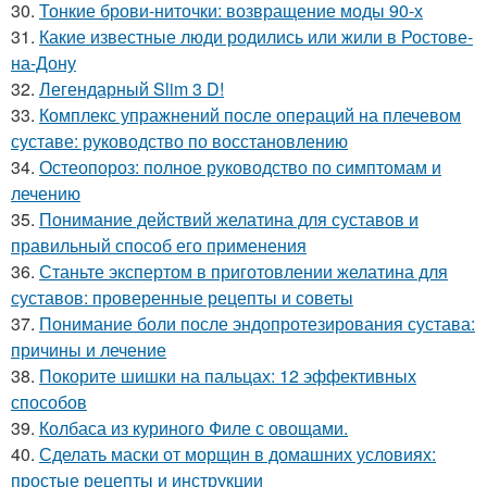
30.
Тонкие брови-ниточки: возвращение моды 90-х
31.
Какие известные люди родились или жили в Ростове-
на-Дону
32.
Легендарный Slim 3 D!
33.
Комплекс упражнений после операций на плечевом
суставе: руководство по восстановлению
34.
Остеопороз: полное руководство по симптомам и
лечению
35.
Понимание действий желатина для суставов и
правильный способ его применения
36.
Станьте экспертом в приготовлении желатина для
суставов: проверенные рецепты и советы
37.
Понимание боли после эндопротезирования сустава:
причины и лечение
38.
Покорите шишки на пальцах: 12 эффективных
способов
39.
Колбаса из куриного Филе с овощами.
40.
Сделать маски от морщин в домашних условиях:
простые рецепты и инструкции