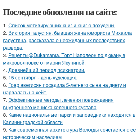
Последние обновления на сайте:
1.
Список мотивирующих книг и книг о похудени.
2.
Виктория галустян, бывшая жена юмориста Михаила
галустяна, рассказала о неожиданных последствиях
развода.
3.
Рецепты@Dukamania. Торт Наполеон по дюкану в
микроволновке от марии Якуниной.
4.
Древнейший период психиатрии.
5.
15 сентября - день худеющих.
6.
Гоар аветисян посадила 5-летнего сына на диету и
нарвалась на хейт.
7.
Эффективные методы лечения повреждения
внутреннего мениска коленного сустава
8.
Какие национальные парки и заповедники находятся в
Калининградской области
9.
Как современная архитектура Вологды сочетается с её
историческим наследием