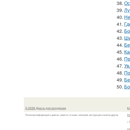
38.
Ос
39.
Лу
40.
Не
41.
Гд
42.
Бо
43.
Ши
44.
Бе
45.
Ка
46.
Пр
47.
Ув
48.
По
49.
Бе
50.
Бо
© 2026 Диета для похудения
К
П
Полезная информация о диетах, новости, отзывы, описания, инструкции и многое другое
г.
ко