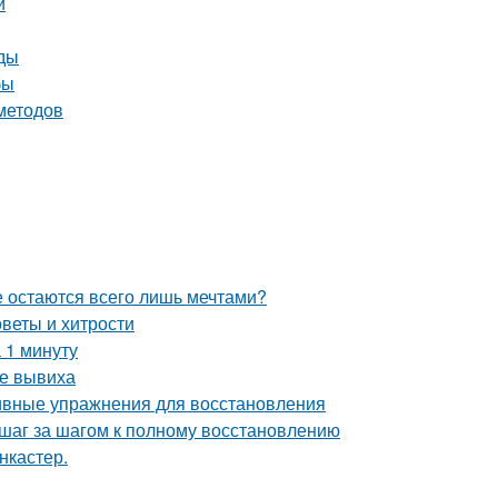
и
оды
бы
 методов
е остаются всего лишь мечтами?
веты и хитрости
 1 минуту
ле вывиха
тивные упражнения для восстановления
 шаг за шагом к полному восстановлению
нкастер.