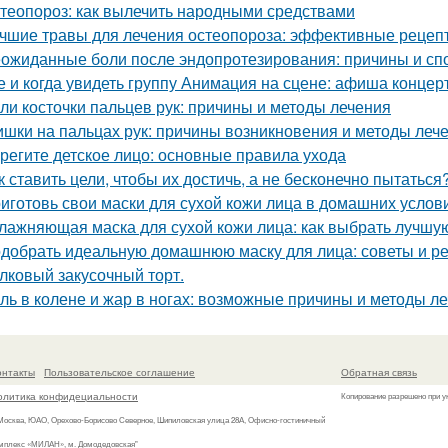
теопороз: как вылечить народными средствами
чшие травы для лечения остеопороза: эффективные рецеп
ожиданные боли после эндопротезирования: причины и сп
е и когда увидеть группу Анимация на сцене: афиша концер
ли косточки пальцев рук: причины и методы лечения
шки на пальцах рук: причины возникновения и методы леч
регите детское лицо: основные правила ухода
к ставить цели, чтобы их достичь, а не бесконечно пытаться
иготовь свои маски для сухой кожи лица в домашних услов
лажняющая маска для сухой кожи лица: как выбрать лучшу
добрать идеальную домашнюю маску для лица: советы и р
лковый закусочный торт.
ль в колене и жар в ногах: возможные причины и методы л
онтакты
Пользовательское соглашение
Обратная связь
олитика конфидециальности
Копирование разрешено при у
 Москва, ЮАО, Орехово-Борисово Северное, Шипиловская улица 28А, Офисно-гостиничный
мплекс «МИЛАН», м. Домодедовская"