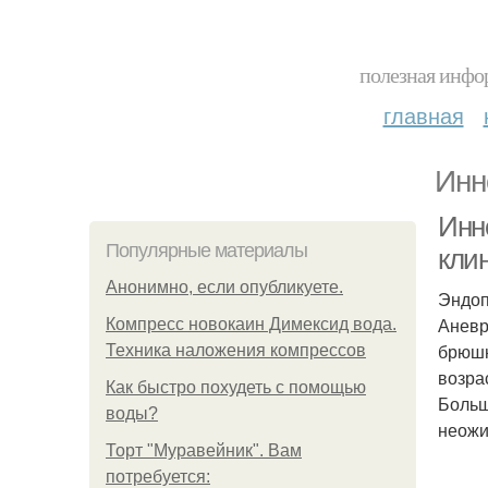
полезная инфор
главная
Инн
Инн
Популярные материалы
кли
Анонимно, если опубликуете.
Эндоп
Аневр
Компресс новокаин Димексид вода.
брюшн
Техника наложения компрессов
возра
Как быстро похудеть с помощью
Больш
воды?
неожи
Торт "Муравейник". Вам
потребуется: