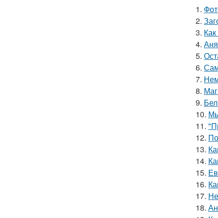
1.
Фот
2.
Заг
3.
Как
4.
Аня
5.
Ост
6.
Сам
7.
Нем
8.
Маг
9.
Бел
10.
Мы
11.
"П
12.
По
13.
Ка
14.
Ка
15.
Ев
16.
Ка
17.
Не
18.
Ан