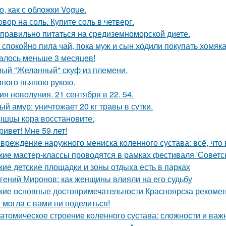
о, как с обложки Vogue.
овор на соль. Купите соль в четверг.
 правильно питаться на средиземноморской диете.
 спокойно пила чай, пока муж и сын ходили покупать хомяка
алось меньше 3 месяцев!
ый "Желанный" скуф из племени.
ного пьяною рукою.
ия новолуния. 21 сентября в 22. 54.
ый амур: уничтожает 20 кг травы в сутки.
шцы кора восстановите.
ривет! Мне 59 лет!
вреждение наружного мениска коленного сустава: всё, что 
кие мастер-классы проводятся в рамках фестиваля 'Советс
кие детские площадки и зоны отдыха есть в парках
гений Миронов: как женщины влияли на его судьбу
кие основные достопримечательности Красноярска рекомен
 могла с вами ни поделиться!
атомическое строение коленного сустава: сложности и важ