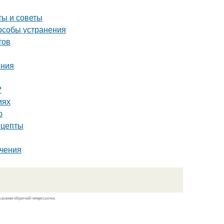
ты и советы
особы устранения
тов
ения
?
иях
ю
ецепты
ечения
казании обратной гиперссылки.