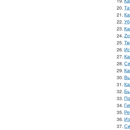
19.
Ка
20.
Та
21.
Ка
22.
Уб
23.
Ка
24.
Zo
25.
Тв
26.
Ис
27.
Ка
28.
Се
29.
Ка
30.
Вы
31.
Ка
32.
Бы
33.
По
34.
Ги
35.
Ре
36.
Из
37.
Си