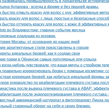
к развивалась промышленность в Архангельске историческ
тьяна буланова - всегда в форме и без лишней драмы.
к быстро отмыть краску для волос с рук: эффективные мет
рать краску для волос с лица: простые и безопасные спосо
к быстро оттереть краску для волос с кожи: 8 эффективных
loto во Владивостоке: главное событие месяца
орожные оладушки из духовки.
тория Москвы: от основания до наших дней
кие архитектурные стили представлены в городе
креты идеальных бровей: как я создаю свои
кие парки в Обнинске самые популярные для отдыха
 когда-нибудь чувствовали, что ваши мечты о стройном тел
к правильно корректировать брови с помощью косметики: со
страя коррекция бровей: как добиться идеальной формы за
лное руководство по реабилитации плечевого сустава пос
мнастика после вывиха плечевого сустава в АВАР: эффек
абилитация после эндопротезирования плечевого сустава:
вестный американский натуропат и фитотерапевт Линда ла
льный старинный оберег на себя и своих близких.