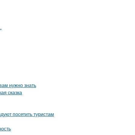
.
вам нужно знать
кая сказка
дуют посетить туристам
ность