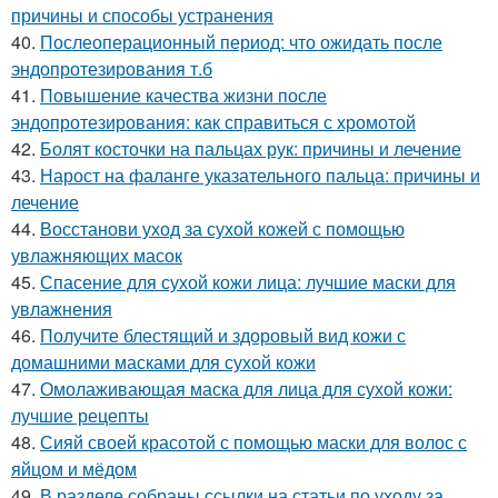
причины и способы устранения
40.
Послеоперационный период: что ожидать после
эндопротезирования т.б
41.
Повышение качества жизни после
эндопротезирования: как справиться с хромотой
42.
Болят косточки на пальцах рук: причины и лечение
43.
Нарост на фаланге указательного пальца: причины и
лечение
44.
Восстанови уход за сухой кожей с помощью
увлажняющих масок
45.
Спасение для сухой кожи лица: лучшие маски для
увлажнения
46.
Получите блестящий и здоровый вид кожи с
домашними масками для сухой кожи
47.
Омолаживающая маска для лица для сухой кожи:
лучшие рецепты
48.
Сияй своей красотой с помощью маски для волос с
яйцом и мёдом
49.
В разделе собраны ссылки на статьи по уходу за