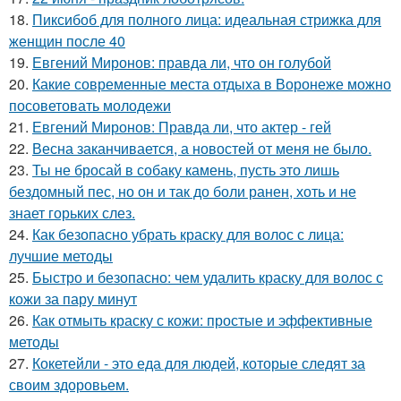
18.
Пиксибоб для полного лица: идеальная стрижка для
женщин после 40
19.
Евгений Миронов: правда ли, что он голубой
20.
Какие современные места отдыха в Воронеже можно
посоветовать молодежи
21.
Евгений Миронов: Правда ли, что актер - гей
22.
Весна заканчивается, а новостей от меня не было.
23.
Ты не бросай в собаку камень, пусть это лишь
бездомный пес, но он и так до боли ранен, хоть и не
знает горьких слез.
24.
Как безопасно убрать краску для волос с лица:
лучшие методы
25.
Быстро и безопасно: чем удалить краску для волос с
кожи за пару минут
26.
Как отмыть краску с кожи: простые и эффективные
методы
27.
Кокетейли - это еда для людей, которые следят за
своим здоровьем.