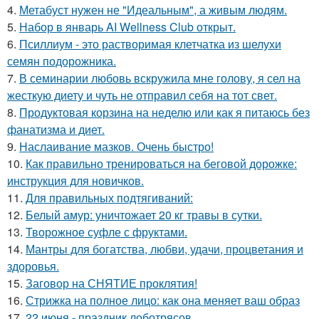
4.
Метабуст нужен не "Идеальным", а живым людям.
5.
Набор в январь AI Wellness Club открыт.
6.
Псиллиум - это растворимая клетчатка из шелухи
семян подорожника.
7.
В семинарии любовь вскружила мне голову, я сел на
жесткую диету и чуть не отправил себя на тот свет.
8.
Продуктовая корзина на неделю или как я питаюсь без
фанатизма и диет.
9.
Наслаивание мазков. Очень быстро!
10.
Как правильно тренироваться на беговой дорожке:
инструкция для новичков.
11.
Для правильных подтягиваний:
12.
Белый амур: уничтожает 20 кг травы в сутки.
13.
Творожное суфле с фруктами.
14.
Мантры для богатства, любви, удачи, процветания и
здоровья.
15.
Заговор на СНЯТИЕ проклятия!
16.
Стрижка на полное лицо: как она меняет ваш образ
17.
22 июня - праздник лоботрясов.