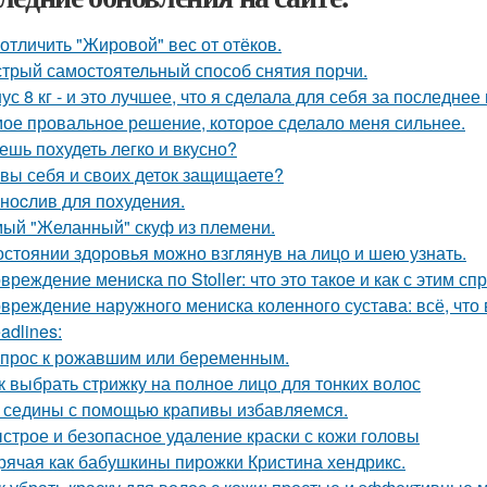
 отличить "Жировой" вес от отёков.
трый самостоятельный способ снятия порчи.
ус 8 кг - и это лучшее, что я сделала для себя за последнее
ое провальное решение, которое сделало меня сильнее.
ешь похудеть легко и вкусно?
 вы себя и своих деток защищаете?
ноcлив для похудения.
ый "Желанный" скуф из племени.
остоянии здоровья можно взглянув на лицо и шею узнать.
вреждение мениска по Stoller: что это такое и как с этим сп
вреждение наружного мениска коленного сустава: всё, что 
adlines:
прос к рожавшим или беременным.
к выбрать стрижку на полное лицо для тонких волос
 седины с помощью крапивы избавляемся.
строе и безопасное удаление краски с кожи головы
рячая как бабушкины пирожки Кристина хендрикс.