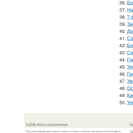
36.
Бо
37.
На
38.
7 
39.
Зи
40.
До
41.
Со
42.
Бе
43.
Се
44.
Го
45.
Ух
46.
Гр
47.
Ув
48.
Ос
49.
Ка
50.
Ух
© 2026 Диета для похудения
К
П
Полезная информация о диетах, новости, отзывы, описания, инструкции и многое другое