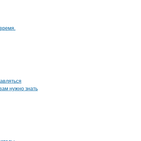
 время.
равляться
вам нужно знать