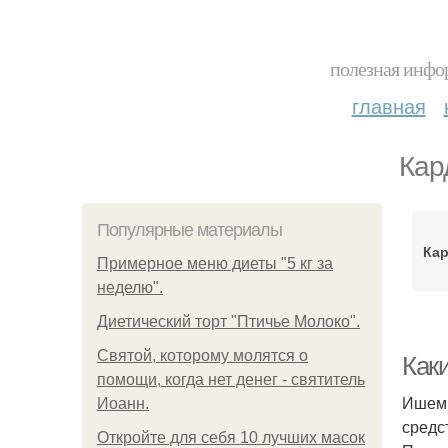
полезная инфор
главная
Кар
Популярные материалы
Ка
Примерное меню диеты "5 кг за
неделю".
Диетический торт "Птичье Молоко".
Святой, которому молятся о
Как
помощи, когда нет денег - святитель
Ишеми
Иоанн.
средс
Откройте для себя 10 лучших масок