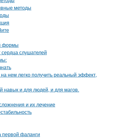
методы
тивные методы
тоды
кция
Чите
ой формы
т сердца слушателей
мы:
знать
 на нем легко получить реальный эффект,
 навык и для людей, и для магов.
сложнения и их лечение
естабильность
а первой фаланги