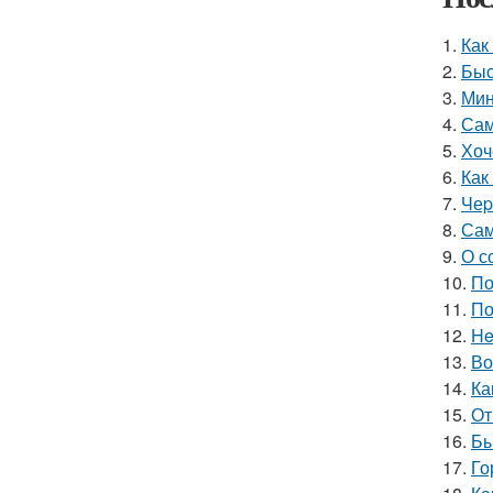
1.
Как
2.
Быс
3.
Мин
4.
Сам
5.
Хоч
6.
Как
7.
Чеp
8.
Сам
9.
О с
10.
По
11.
По
12.
He
13.
Во
14.
Ка
15.
От
16.
Бы
17.
Го