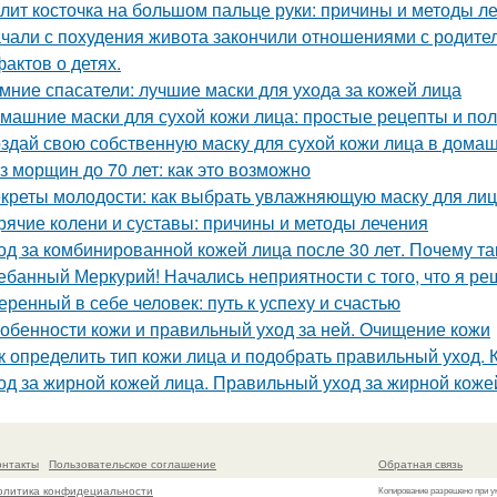
лит косточка на большом пальце руки: причины и методы л
чали с похудения живота закончили отношениями с родите
фактов о детях.
мние спасатели: лучшие маски для ухода за кожей лица
машние маски для сухой кожи лица: простые рецепты и по
здай свою собственную маску для сухой кожи лица в дома
з морщин до 70 лет: как это возможно
креты молодости: как выбрать увлажняющую маску для ли
рячие колени и суставы: причины и методы лечения
од за комбинированной кожей лица после 30 лет. Почему та
ебанный Меркурий! Начались неприятности с того, что я ре
еренный в себе человек: путь к успеху и счастью
обенности кожи и правильный уход за ней. Очищение кожи
к определить тип кожи лица и подобрать правильный уход.
од за жирной кожей лица. Правильный уход за жирной коже
онтакты
Пользовательское соглашение
Обратная связь
олитика конфидециальности
Копирование разрешено при у