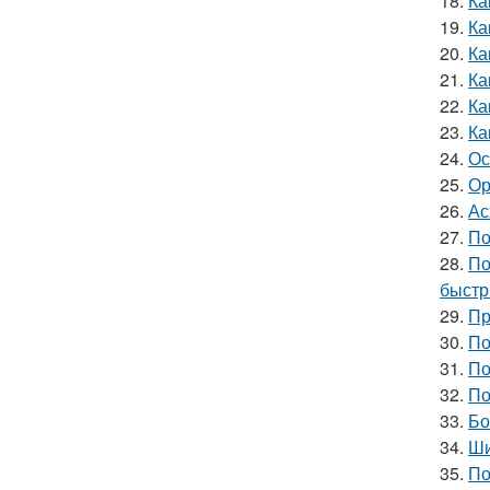
18.
Ка
19.
Ка
20.
Ка
21.
Ка
22.
Ка
23.
Ка
24.
Ос
25.
Ор
26.
Ас
27.
По
28.
По
быстр
29.
Пр
30.
По
31.
По
32.
По
33.
Бо
34.
Ши
35.
По