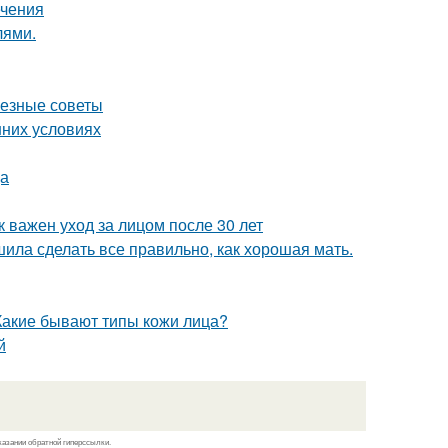
ечения
лями.
лезные советы
шних условиях
ца
к важен уход за лицом после 30 лет
шила сделать все правильно, как хорошая мать.
 Какие бывают типы кожи лица?
й
казании обратной гиперссылки.