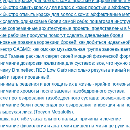
к убрать краску для волос с кожи: простые и эффективные 
к быстро смыть краску для волос с кожи: простые и эффек
к быстро отмыть краску для волос с кожи: эффективные ме
к сделать одинаковые брови самой себе: пошаговая инстру
кие современные архитектурные проекты представлены в 
кие рабочие продукты помогут сделать идеальные брови
новные правила коррекции бровей: как добиться идеальн
кестр CAGMO: как омская музыкальная группа завоевывае
хаб Тамаев раскрыл секрет своей мощной физической фор
нимание дозировки желатина для суставов: все, что нужно 
чему Draineffect RED Low Carb настолько результативный и
ый и гарантированный.
инимать решения и воплощать их в жизнь - крайне полезный
нимание хромоты после замены тазобедренного сустава
сле протезирования тазобедренного сустава: возможные о
нимание боли после эндопротезирования: инфекция или н
льшеухая лиса (Tocyon Megalotis).
шка на сгибе указательного пальца: причины и лечение
нимание физиологии и анатомии шишек на мизинце руки н