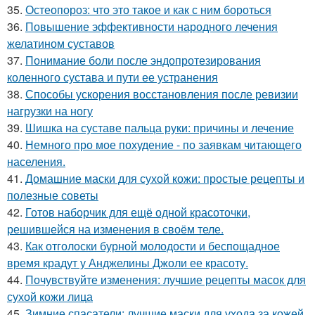
35.
Остеопороз: что это такое и как с ним бороться
36.
Повышение эффективности народного лечения
желатином суставов
37.
Понимание боли после эндопротезирования
коленного сустава и пути ее устранения
38.
Способы ускорения восстановления после ревизии
нагрузки на ногу
39.
Шишка на суставе пальца руки: причины и лечение
40.
Немного про мое похудение - по заявкам читающего
населения.
41.
Домашние маски для сухой кожи: простые рецепты и
полезные советы
42.
Готов наборчик для ещё одной красоточки,
решившейся на изменения в своём теле.
43.
Как отголоски бурной молодости и беспощадное
время крадут у Анджелины Джоли ее красоту.
44.
Почувствуйте изменения: лучшие рецепты масок для
сухой кожи лица
45.
Зимние спасатели: лучшие маски для ухода за кожей