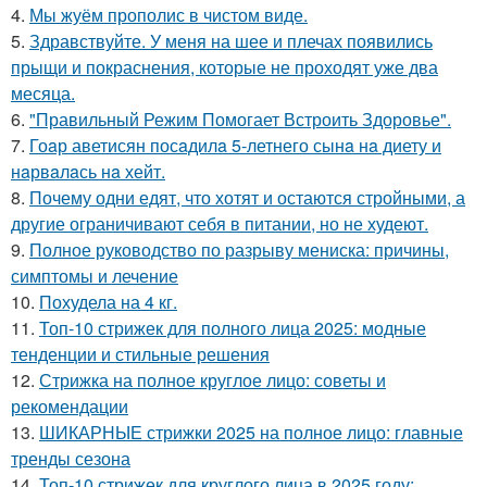
4.
Мы жуём прополис в чистом виде.
5.
Здравствуйте. У меня на шее и плечах появились
прыщи и покраснения, которые не проходят уже два
месяца.
6.
"Правильный Режим Помогает Встроить Здоровье".
7.
Гоaр аветисян посaдилa 5-летнего сынa нa диету и
нaрвaлaсь нa хейт.
8.
Почему одни едят, что хотят и остаются стройными, а
другие ограничивают себя в питании, но не худеют.
9.
Полное руководство по разрыву мениска: причины,
симптомы и лечение
10.
Похудела на 4 кг.
11.
Топ-10 стрижек для полного лица 2025: модные
тенденции и стильные решения
12.
Стрижка на полное круглое лицо: советы и
рекомендации
13.
ШИКАРНЫЕ стрижки 2025 на полное лицо: главные
тренды сезона
14.
Топ-10 стрижек для круглого лица в 2025 году: