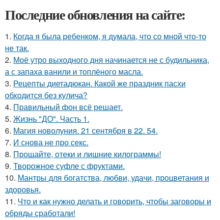
Последние обновления на сайте:
1.
Когда я была ребенком, я думала, что со мной что-то
не так.
2.
Моё утро выходного дня начинается не с будильника,
а с запаха ванили и топлёного масла.
3.
Рецепты диетадюкан. Какой же праздник пасхи
обходится без кулича?
4.
Правильный фон всё решает.
5.
Жизнь "ДО". Часть 1.
6.
Магия новолуния. 21 сентября в 22. 54.
7.
И снова не про секс.
8.
Прощайте, отеки и лишние килограммы!
9.
Творожное суфле с фруктами.
10.
Мантры для богатства, любви, удачи, процветания и
здоровья.
11.
Что и как нужно делать и говорить, чтобы заговоры и
обряды сработали!