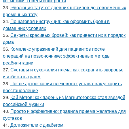
косметики: советы и хитрости
33.
Эволюция тату: от древних штампов до современных
временных тату
34.
Пошаговая инструкция: как оформить брови в
домашних условиях
35.
Секреты красивых бровей: как привести их в порядок
дома
36.
Комплекс упражнений для пациентов после
операций на позвоночнике: эффективные методы
реабилитации
37.
Суставы и сухожилия плеча: как сохранить здоровье
и избежать травм
38.
После артроскопии плечевого сустава: как ускорить
восстановление
39.
Кай Метов: как парень из Магнитогорска стал звездой
российской музыки
40.
Просто и эффективно: правила приема желатина для
суставов
41.
Долгожители с диабетом.