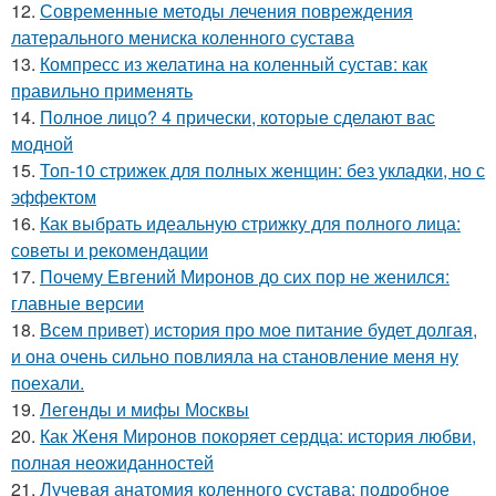
12.
Современные методы лечения повреждения
латерального мениска коленного сустава
13.
Компресс из желатина на коленный сустав: как
правильно применять
14.
Полное лицо? 4 прически, которые сделают вас
модной
15.
Топ-10 стрижек для полных женщин: без укладки, но с
эффектом
16.
Как выбрать идеальную стрижку для полного лица:
советы и рекомендации
17.
Почему Евгений Миронов до сих пор не женился:
главные версии
18.
Всем привет) история про мое питание будет долгая,
и она очень сильно повлияла на становление меня ну
поехали.
19.
Легенды и мифы Москвы
20.
Как Женя Миронов покоряет сердца: история любви,
полная неожиданностей
21.
Лучевая анатомия коленного сустава: подробное