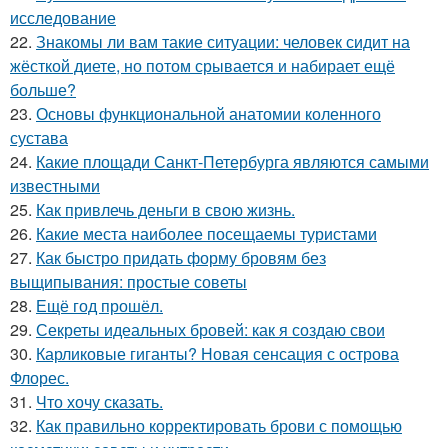
исследование
22.
Знакомы ли вам такие ситуации: человек сидит на
жёсткой диете, но потом срывается и набирает ещё
больше?
23.
Основы функциональной анатомии коленного
сустава
24.
Какие площади Санкт-Петербурга являются самыми
известными
25.
Как привлечь деньги в свою жизнь.
26.
Какие места наиболее посещаемы туристами
27.
Как быстро придать форму бровям без
выщипывания: простые советы
28.
Ещё год прошёл.
29.
Секреты идеальных бровей: как я создаю свои
30.
Карликовые гиганты? Новая сенсация с острова
Флорес.
31.
Что хочу сказать.
32.
Как правильно корректировать брови с помощью