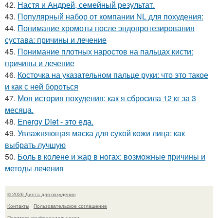
42.
Настя и Андрей, семейный результат.
43.
Популярный набор от компании NL для похудения:
44.
Понимание хромоты после эндопротезирования
сустава: причины и лечение
45.
Понимание плотных наростов на пальцах кисти:
причины и лечение
46.
Косточка на указательном пальце руки: что это такое
и как с ней бороться
47.
Моя история похудения: как я сбросила 12 кг за 3
месяца.
48.
Energy Diet - это еда.
49.
Увлажняющая маска для сухой кожи лица: как
выбрать лучшую
50.
Боль в колене и жар в ногах: возможные причины и
методы лечения
© 2026 Диета для похудения
Контакты
Пользовательское соглашение
Политика конфидециальности