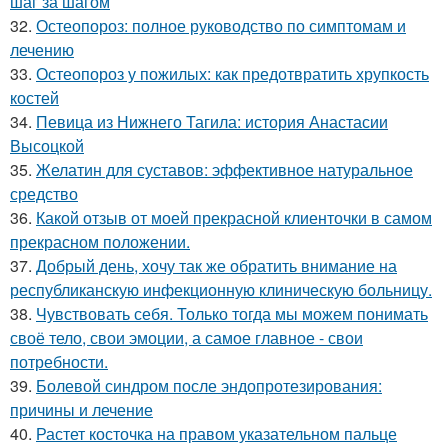
шаг за шагом
32.
Остеопороз: полное руководство по симптомам и
лечению
33.
Остеопороз у пожилых: как предотвратить хрупкость
костей
34.
Певица из Нижнего Тагила: история Анастасии
Высоцкой
35.
Желатин для суставов: эффективное натуральное
средство
36.
Какой отзыв от моей прекрасной клиенточки в самом
прекрасном положении.
37.
Добрый день, хочу так же обратить внимание на
республиканскую инфекционную клиническую больницу.
38.
Чувствовать себя. Только тогда мы можем понимать
своё тело, свои эмоции, а самое главное - свои
потребности.
39.
Болевой синдром после эндопротезирования:
причины и лечение
40.
Растет косточка на правом указательном пальце