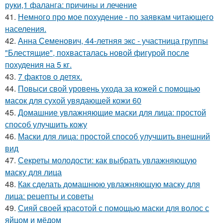
руки,1 фаланга: причины и лечение
41.
Немного про мое похудение - по заявкам читающего
населения.
42.
Анна Семенович, 44-летняя экс - участница группы
"Блестящие", похвасталась новой фигурой после
похудения на 5 кг.
43.
7 фактов о детях.
44.
Повыси свой уровень ухода за кожей с помощью
масок для сухой увядающей кожи 60
45.
Домашние увлажняющие маски для лица: простой
способ улучшить кожу
46.
Маски для лица: простой способ улучшить внешний
вид
47.
Секреты молодости: как выбрать увлажняющую
маску для лица
48.
Как сделать домашнюю увлажняющую маску для
лица: рецепты и советы
49.
Сияй своей красотой с помощью маски для волос с
яйцом и мёдом