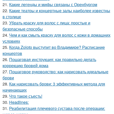
21.
Какие легенды и мифы связаны с Оренбургом
22.
Какие театры и концертные залы наиболее известны
в столице
23.
Убрать краску для волос с лица: простые и
безопасные способы
24.
Чем и как смыть краску для волос с кожи в домашних
условиях
25.
Когда Zoloto выступит во Владимире? Расписание
концертов
26.
Пошаговая инструкция: как правильно делать
коррекцию бровей дома
27.
Пошаговое руководство: как нарисовать идеальные
брови
28.
Как нарисовать брови: 3 эффективных метода для
начинающих
29.
Что такое съесть!
30.
Headlines:
31.
Реабилитация плечевого сустава после операции: