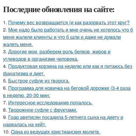
Последние обновления на сайте:
1.
Почему вес возвращается (и как разорвать этот круг?
2.
Мне надо было работать и мне очень не хотелось что б
меня жалели клиенты и что б шли и даже не думали
жалеть меня.
3.
Дорогие мои, разберем роль белков, жиров и
углеводов в организме человека.
4.
Продуктовая корзина на неделю или как я питаюсь без
фанатизма и диет.
5.
Быстрое суфле из творога.
6.
Программа для новичка на беговой дорожке (3-4 раза
в неделю, 20-30 мин:
7.
Интересное исследование попалось.
8.
Творожное суфле с фруктами.
9.
Гоар аветисян посадила 5-летнего сына на диету и
нарвалась на хейт.
10.
Одна из ведущих христианских молитв.