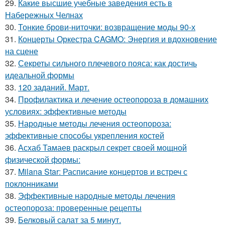
29.
Какие высшие учебные заведения есть в
Набережных Челнах
30.
Тонкие брови-ниточки: возвращение моды 90-х
31.
Концерты Оркестра CAGMO: Энергия и вдохновение
на сцене
32.
Секреты сильного плечевого пояса: как достичь
идеальной формы
33.
120 заданий. Март.
34.
Профилактика и лечение остеопороза в домашних
условиях: эффективные методы
35.
Народные методы лечения остеопороза:
эффективные способы укрепления костей
36.
Асхаб Тамаев раскрыл секрет своей мощной
физической формы:
37.
Milana Star: Расписание концертов и встреч с
поклонниками
38.
Эффективные народные методы лечения
остеопороза: проверенные рецепты
39.
Белковый салат за 5 минут.