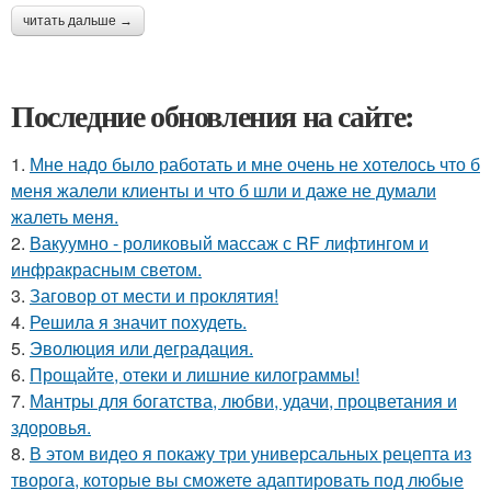
читать дальше →
Последние обновления на сайте:
1.
Мне надо было работать и мне очень не хотелось что б
меня жалели клиенты и что б шли и даже не думали
жалеть меня.
2.
Вакуумно - роликовый массаж с RF лифтингом и
инфракрасным светом.
3.
Заговор от мести и проклятия!
4.
Решила я значит похудеть.
5.
Эволюция или деградация.
6.
Прощайте, отеки и лишние килограммы!
7.
Мантры для богатства, любви, удачи, процветания и
здоровья.
8.
В этом видео я покажу три универсальных рецепта из
творога, которые вы сможете адаптировать под любые