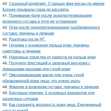
40.
Сезонный конфликт. Старшая фея весны по имени
Ксения продрала глаза до рассвета.
41.
Понимание боли после эндопротезирования
коленного сустава и пути ее устранения
42.
Отек после эндопротезирования тазобедренного
сустава: причины и лечение
43.
Разгрузка после НГ.
44.
Гигрома у основания пальца руки: причины,
симптомы и лечение
45.
Народные средства от нароста на пальце руки
46.
Получите блестящий и здоровый вид кожи с
домашними масками для сухой кожи
47.
Омолаживающие маски для очень сухой
обезвоженной кожи лица: что нужно знать
48.
Жжение в коленном суставе: причины и лечение
49.
Бинтовые повязки: 5 основных вариантов для
различных случаев
50.
Как сохранить молодость кожи лица. Ежедневный
уход за кожей