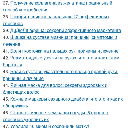
37.
Получение коллагена из желатина: правильный
способ употребления
38.
Покорите шишки на пальцах: 12 эффективных
способов
39.
ДиДюЛя афиша: секреты эффективного маркетинга
40.
Шишка на суставе мизинца: причины, симптомы и
лечение
41.
Болят косточки на пальцах рук: причины и лечение
42.
Ревматоидные узелки на руках: что это и как с этим
бороться
43.
Боли в суставе указательного пальца правой руки:
причины и лечение
44.
Яичная маска для волос: секреты здоровых и
блестящих волос
45.
Кожные маркеры сахарного диабета: что это и как их
обнаружить
46.
Станьте сильнее, чем ваши сосуды: 5 простых
способов укрепить их
47.
Удалили 40 миом и сохранили матку!