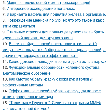
5.
Мощные плечи: освой жим в тренажере сидя!
6.
Интересное исследование попалось.
7.
3 варианта вафель для поднятия железа в организме.
8.
Повреждение мениска по Stoller: что это такое и как с
этим справляться
9.
Стильные стрижки для полных девушек: как выбрать
идеальный вариант для круглого лица
10.
В сетях найден способ восстановить силы за 10
минут - им пользуются бойцы элитных подразделений, а
врачи подтверждают его эффективность.
11.
Какие детские площадки и зоны отдыха есть в парках
12.
Функциональные особенности коленного сустава:
анатомическое обозрение
13.
Как быстро убрать краску с кожи рук и головы:
эффективные методы
14.
Эффективные способы убрать краску для волос с
кожи: проверенные методы
15.
"Талия как у Гурченко": Севиль на закрытии ММКФ
удивила точеной фигурой.