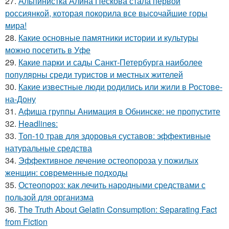
27.
Альпинистка Алина Пескова стала первой
россиянкой, которая покорила все высочайшие горы
мира!
28.
Какие основные памятники истории и культуры
можно посетить в Уфе
29.
Какие парки и сады Санкт-Петербурга наиболее
популярны среди туристов и местных жителей
30.
Какие известные люди родились или жили в Ростове-
на-Дону
31.
Афиша группы Анимация в Обнинске: не пропустите
32.
Headlines:
33.
Топ-10 трав для здоровья суставов: эффективные
натуральные средства
34.
Эффективное лечение остеопороза у пожилых
женщин: современные подходы
35.
Остеопороз: как лечить народными средствами с
пользой для организма
36.
The Truth About Gelatin Consumption: Separating Fact
from Fiction