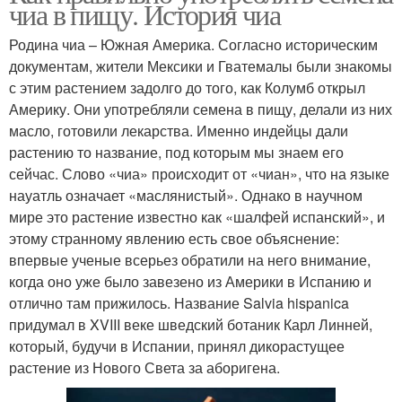
чиа в пищу. История чиа
Родина чиа – Южная Америка. Согласно историческим
документам, жители Мексики и Гватемалы были знакомы
с этим растением задолго до того, как Колумб открыл
Америку. Они употребляли семена в пищу, делали из них
масло, готовили лекарства. Именно индейцы дали
растению то название, под которым мы знаем его
сейчас. Слово «чиа» происходит от «чиан», что на языке
науатль означает «маслянистый». Однако в научном
мире это растение известно как «шалфей испанский», и
этому странному явлению есть свое объяснение:
впервые ученые всерьез обратили на него внимание,
когда оно уже было завезено из Америки в Испанию и
отлично там прижилось. Название Salvia hispanica
придумал в XVIII веке шведский ботаник Карл Линней,
который, будучи в Испании, принял дикорастущее
растение из Нового Света за аборигена.