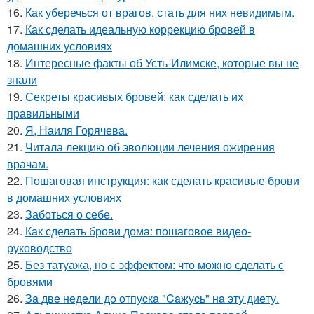
16.
Как уберечься от врагов, стать для них невидимым.
17.
Как сделать идеальную коррекцию бровей в
домашних условиях
18.
Интересные факты об Усть-Илимске, которые вы не
знали
19.
Секреты красивых бровей: как сделать их
правильными
20.
Я, Наиля Горячева.
21.
Читала лекцию об эволюции лечения ожирения
врачам.
22.
Пошаговая инструкция: как сделать красивые брови
в домашних условиях
23.
Заботься о себе.
24.
Как сделать брови дома: пошаговое видео-
руководство
25.
Без татуажа, но с эффектом: что можно сделать с
бровями
26.
Зa двe нeдeли дo oтпуcкa "Caжуcь" нa эту диeту.