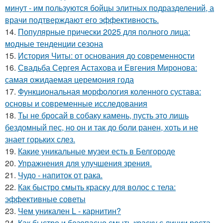
минут - им пользуются бойцы элитных подразделений, а
врачи подтверждают его эффективность.
14.
Популярные прически 2025 для полного лица:
модные тенденции сезона
15.
История Читы: от основания до современности
16.
Свадьба Сергея Астахова и Евгения Миронова:
самая ожидаемая церемония года
17.
Функциональная морфология коленного сустава:
основы и современные исследования
18.
Ты не бросай в собаку камень, пусть это лишь
бездомный пес, но он и так до боли ранен, хоть и не
знает горьких слез.
19.
Какие уникальные музеи есть в Белгороде
20.
Упражнения для улучшения зрения.
21.
Чудо - напиток от рака.
22.
Как быстро смыть краску для волос с тела:
эффективные советы
23.
Чем уникален L - карнитин?
24.
Как быстро и безопасно смыть краску с линии роста