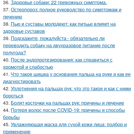
36.
Здоровье собаки: 22 тревожных симптома.
37.
Остеопороз: полное руководство по симптомам и
лечению
38.
Пью и суставы молодеют: как питьье влияет на
здоровье суставов
39.
Подскажите, пожалуйста - обязательно ли
переводить собаку на двухразовое питание после
полугода?
40.
После эндопротезирования: как справиться с
хромотой и слабостью
41.
Что такое шишка у основания пальца на руке и как ее
диагностировать
42.
Уплотнения на пальцах рук: что это такое и как с ними
бороться
43.
Болят косточки на пальцах рук: причины и лечение
44.
Потеря волос после COVID-19: причины и способы
борьбы
45.
Увлажняющая маска для сухой кожи лица: подбор и
применение