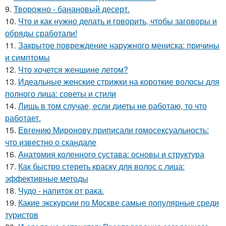
9.
Творожно - банановый десерт.
10.
Что и как нужно делать и говорить, чтобы заговоры и
обряды сработали!
11.
Закрытое повреждение наружного мениска: причины
и симптомы
12.
Что хочется женщине летом?
13.
Идеальные женские стрижки на короткие волосы для
полного лица: советы и стили
14.
Лишь в том случае, если диеты не работаю, то что
работает.
15.
Евгению Миронову приписали гомосексуальность:
что известно о скандале
16.
Анатомия коленного сустава: основы и структура
17.
Как быстро стереть краску для волос с лица:
эффективные методы
18.
Чудо - напиток от рака.
19.
Какие экскурсии по Москве самые популярные среди
туристов