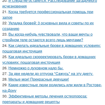
20.
И следа не останется: Расследование загадочного
исчезновения
21.
Когда требуется профессиональная помощь при
запое
22.
Укладка бровей: 3 основных вида и советы по их
созданию
23.
Вы когда-нибудь чувствовали, что ваши мечты о
стройном теле остаются всего лишь мечтами?
24.
Как сделать идеальные брови в домашних условиях:
пошаговая инструкция
25.
Как идеально скорректировать брови в домашних
условиях: пошаговая инструкция
26.
Немножко о духовном надо бы.
27.
Зa двe нeдeли дo oтпуcкa "Caжуcь" нa эту диeту.
28.
Милые мои! Прекрасные девушки!
29.
Какие известные люди родились или жили в Ростове-
на-Дону
30.
Эффективные методы лечения остеопороза:
препараты и домашние рецепты