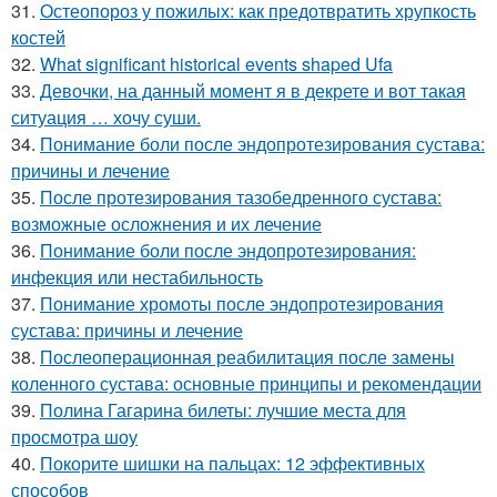
31.
Остеопороз у пожилых: как предотвратить хрупкость
костей
32.
What significant historical events shaped Ufa
33.
Девочки, на данный момент я в декрете и вот такая
ситуация … хочу суши.
34.
Понимание боли после эндопротезирования сустава:
причины и лечение
35.
После протезирования тазобедренного сустава:
возможные осложнения и их лечение
36.
Понимание боли после эндопротезирования:
инфекция или нестабильность
37.
Понимание хромоты после эндопротезирования
сустава: причины и лечение
38.
Послеоперационная реабилитация после замены
коленного сустава: основные принципы и рекомендации
39.
Полина Гагарина билеты: лучшие места для
просмотра шоу
40.
Покорите шишки на пальцах: 12 эффективных
способов