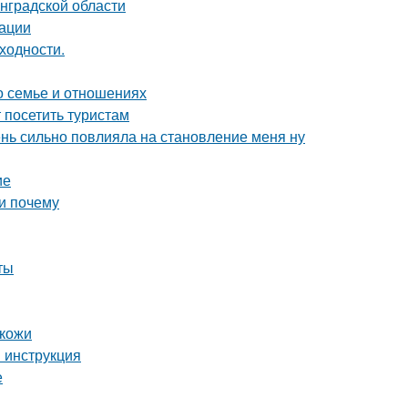
нградской области
дации
ходности.
о семье и отношениях
посетить туристам
чень сильно повлияла на становление меня ну
ие
и почему
ты
 кожи
 инструкция
е