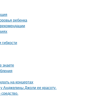
кция
доровья ребенка
и рекомендации
виях
и гибкости
е знаете
ебления
идать на концертах
 у Анджелины Джоли ее красоту.
е средство.