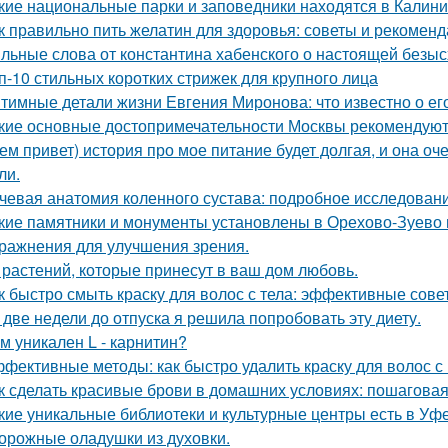
кие национальные парки и заповедники находятся в Калини
к правильно пить желатин для здоровья: советы и рекомен
льные слова от константина хабенского о настоящей безыс
п-10 стильных коротких стрижек для крупного лица
тимные детали жизни Евгения Миронова: что известно о ег
кие основные достопримечательности Москвы рекомендуют 
ем привет) история про мое питание будет долгая, и она о
ли.
чевая анатомия коленного сустава: подробное исследован
кие памятники и монументы установлены в Орехово-Зуево 
ражнения для улучшения зрения.
 растений, которые принесут в ваш дом любовь.
к быстро смыть краску для волос с тела: эффективные сове
 две недели до отпуска я решила попробовать эту диету.
м уникален L - карнитин?
фективные методы: как быстро удалить краску для волос с
к сделать красивые брови в домашних условиях: пошаговая
кие уникальные библиотеки и культурные центры есть в Уф
орожные оладушки из духовки.