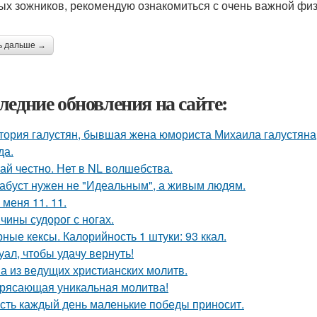
ых зожников, рекомендую ознакомиться с очень важной физ
ь дальше →
ледние обновления на сайте:
тория галустян, бывшая жена юмориста Михаила галустяна
да.
ай честно. Нет в NL волшебства.
абуст нужен не "Идеальным", а живым людям.
 меня 11. 11.
чины судорог с ногах.
ные кексы. Калорийность 1 штуки: 93 ккал.
уал, чтобы удачу вернуть!
а из ведущих христианских молитв.
рясающая уникальная молитва!
сть каждый день маленькие победы приносит.