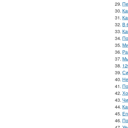
29.
Пе
30.
Ка
31.
Ка
32.
В 
33.
Ка
34.
По
35.
Ми
36.
Ра
37.
Мы
38.
12
39.
Си
40.
Не
41.
По
42.
Хо
43.
Чи
44.
Ка
45.
En
46.
По
47.
Ув