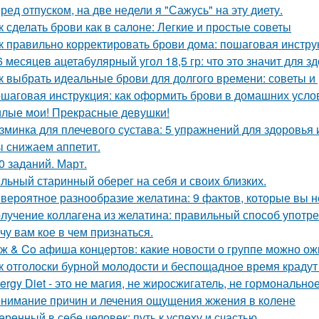
ред отпуском, на две недели я "Сажусь" на эту диету.
к сделать брови как в салоне: Легкие и простые советы
к правильно корректировать брови дома: пошаговая инстру
6 месяцев ацетабулярный угол 18,5 гр: что это значит для з
к выбрать идеальные брови для долгого времени: советы 
шаговая инструкция: как оформить брови в домашних усло
лые мои! Прекрасные девушки!
зминка для плечевого сустава: 5 упражнений для здоровья 
 снижаем аппетит.
0 заданий. Март.
льный старинный оберег на себя и своих близких.
вероятное разнообразие желатина: 9 фактов, которые вы н
лучение коллагена из желатина: правильный способ употр
чу вам кое в чем признаться.
ж & Co афиша концертов: какие новости о группе можно ож
к отголоски бурной молодости и беспощадное время крадут
ergy Diet - это не магия, не жиросжигатель, не гормонально
нимание причин и лечения ощущения жжения в колене
еренный в себе человек: путь к успеху и счастью