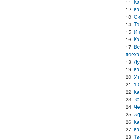
11.
Ка
12.
Ка
13.
Си
14.
То
15.
Ин
16.
Ка
17.
Вс
поеха
18.
Лу
19.
Ка
20.
Уп
21.
10
22.
Ка
23.
За
24.
Че
25.
Эф
26.
Ка
27.
Ка
28.
Тв