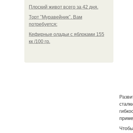
Плоский живот всего за 42 дня.
Торт "Муравейник". Вам
потребуется:
Кефирные оладьи с яблоками 155
кк /100 гр.
Разви
сталк
гибко
приме
Чтобы