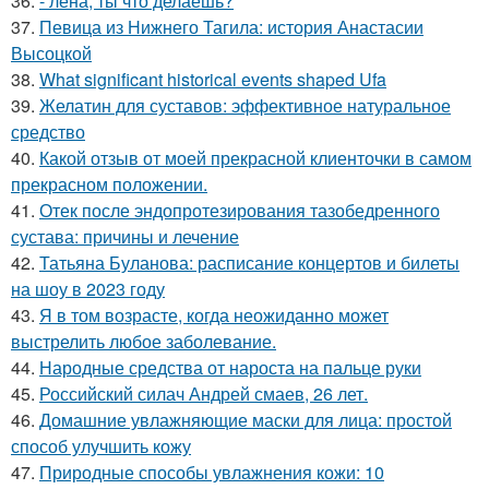
36.
- лена, ты что делаешь?
37.
Певица из Нижнего Тагила: история Анастасии
Высоцкой
38.
What significant historical events shaped Ufa
39.
Желатин для суставов: эффективное натуральное
средство
40.
Какой отзыв от моей прекрасной клиенточки в самом
прекрасном положении.
41.
Отек после эндопротезирования тазобедренного
сустава: причины и лечение
42.
Татьяна Буланова: расписание концертов и билеты
на шоу в 2023 году
43.
Я в том возрасте, когда неожиданно может
выстрелить любое заболевание.
44.
Народные средства от нароста на пальце руки
45.
Российский силач Андрей смаев, 26 лет.
46.
Домашние увлажняющие маски для лица: простой
способ улучшить кожу
47.
Природные способы увлажнения кожи: 10