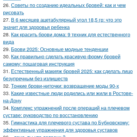
26.
Советы по созданию идеальных бровей: как и чем
рисовать
27.
В 6 месяцев ацетабулярный угол 18,5 гр: что это
значит для здоровья ребенка
28.
Как красить брови дома: 9 техник для естественного
вида
29.
Брови 2025: Основные модные тенденции
30.
Как правильно сделать красивую форму бровей
самому: пошаговая инструкция
31.
Естественный макияж бровей 2025: как сделать лицо
безупречным без излишеств
32.
Тонкие брови-ниточки: возвращение моды 90-х
33.
Какие известные люди родились или жили в Ростове-
на-Дону
34.
Комплекс упражнений после операций на плечевом
суставе: руководство по восстановлению
35.
Гимнастика для плечевого сустава по Бубновскому:
эффективные упражнения для здоровья суставов