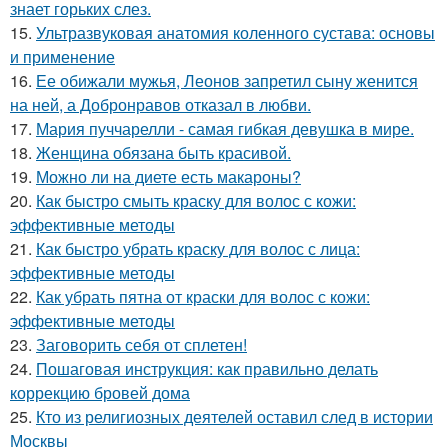
знает горьких слез.
15.
Ультразвуковая анатомия коленного сустава: основы
и применение
16.
Ее обижали мужья, Леонов запретил сыну женится
на ней, а Добронравов отказал в любви.
17.
Мария пуччарелли - самая гибкая девушка в мире.
18.
Женщина обязана быть красивой.
19.
Можно ли на диете есть макароны?
20.
Как быстро смыть краску для волос с кожи:
эффективные методы
21.
Как быстро убрать краску для волос с лица:
эффективные методы
22.
Как убрать пятна от краски для волос с кожи:
эффективные методы
23.
Заговорить себя от сплетен!
24.
Пошаговая инструкция: как правильно делать
коррекцию бровей дома
25.
Кто из религиозных деятелей оставил след в истории
Москвы