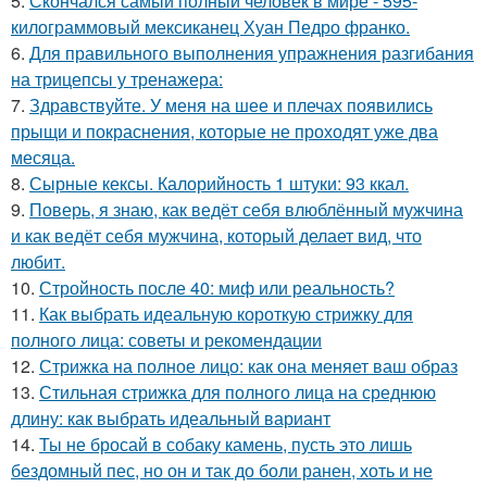
5.
Скончался самый полный человек в мире - 595-
килограммовый мексиканец Хуан Педро франко.
6.
Для правильного выполнения упражнения разгибания
на трицепсы у тренажера:
7.
Здравствуйте. У меня на шее и плечах появились
прыщи и покраснения, которые не проходят уже два
месяца.
8.
Сырные кексы. Калорийность 1 штуки: 93 ккал.
9.
Поверь, я знаю, как ведёт себя влюблённый мужчина
и как ведёт себя мужчина, который делает вид, что
любит.
10.
Стройность после 40: миф или реальность?
11.
Как выбрать идеальную короткую стрижку для
полного лица: советы и рекомендации
12.
Стрижка на полное лицо: как она меняет ваш образ
13.
Стильная стрижка для полного лица на среднюю
длину: как выбрать идеальный вариант
14.
Ты не бросай в собаку камень, пусть это лишь
бездомный пес, но он и так до боли ранен, хоть и не