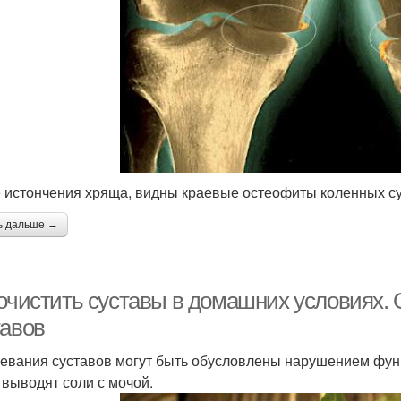
 истончения хряща, видны краевые остеофиты коленных су
ь дальше →
 очистить суставы в домашних условиях
тавов
евания суставов могут быть обусловлены нарушением функ
 выводят соли с мочой.