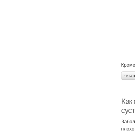
Кроме
читат
Как
сус
Забол
плохо