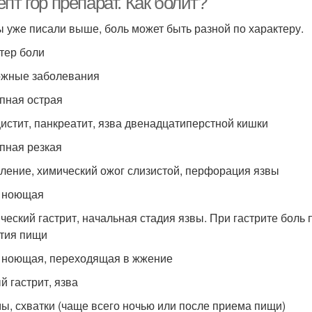
пт гор препарат. Как болит?
ы уже писали выше, боль может быть разной по характеру.
тер боли
жные заболевания
пная острая
истит, панкреатит, язва двенадцатиперстной кишки
пная резкая
ление, химический ожог слизистой, перфорация язвы
 ноющая
ческий гастрит, начальная стадия язвы. При гастрите боль 
тия пищи
 ноющая, переходящая в жжение
й гастрит, язва
ы, схватки (чаще всего ночью или после приема пищи)