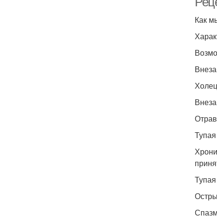
Реце
Как м
Харак
Возмо
Внеза
Холец
Внеза
Отрав
Тупая
Хрони
приня
Тупая
Остры
Спазм