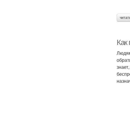
читат
Как
Людям
обрат
знает
беспр
назна