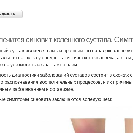
ь дальше →
 лечится синовит коленного сустава. Сим
ный сустав является самым прочным, но парадоксально уяз
сальная нагрузка у среднестатистического человека, а есл
зок – уязвимость возрастает в разы.
ость диагностики заболеваний суставов состоит в схожих с
го распознавания воспалительных процессов, и их причины
чным заболеванием в организме.
ые симптомы синовита заключаются вследующем: