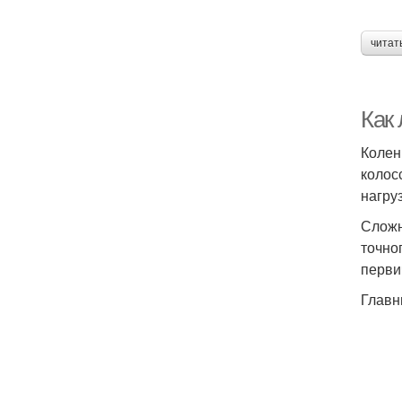
читат
Как
Колен
колос
нагру
Сложн
точно
перви
Главн