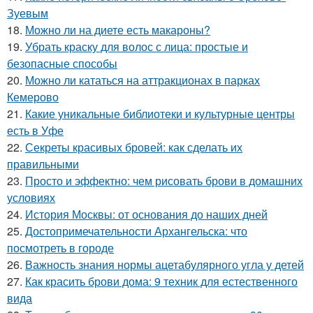
Зуевым
18.
Можно ли на диете есть макароны?
19.
Убрать краску для волос с лица: простые и
безопасные способы
20.
Можно ли кататься на аттракционах в парках
Кемерово
21.
Какие уникальные библиотеки и культурные центры
есть в Уфе
22.
Секреты красивых бровей: как сделать их
правильными
23.
Просто и эффектно: чем рисовать брови в домашних
условиях
24.
История Москвы: от основания до наших дней
25.
Достопримечательности Архангельска: что
посмотреть в городе
26.
Важность знания нормы ацетабулярного угла у детей
27.
Как красить брови дома: 9 техник для естественного
вида