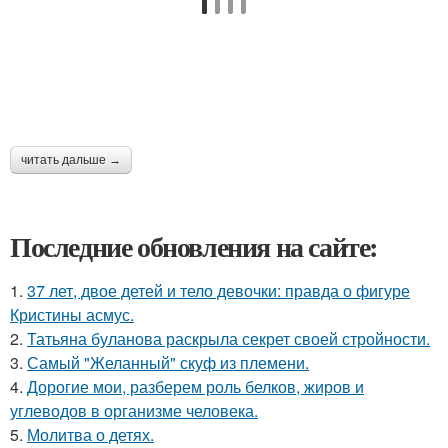
читать дальше →
Последние обновления на сайте:
1.
37 лет, двое детей и тело девочки: правда о фигуре
Кристины асмус.
2.
Татьяна буланова раскрыла секрет своей стройности.
3.
Самый "Желанный" скуф из племени.
4.
Дорогие мои, разберем роль белков, жиров и
углеводов в организме человека.
5.
Молитва о детях.