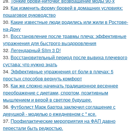
28.
Тонкие брови-ниточки: возвращение моды 90-х
29.
Как изменить форму бровей в домашних условиях:
пошаговое руководство
30.
Какие известные люди родились или жили в Ростове-
на-Дону
31.
Восстановление после травмы плеча: эффективные
упражнения для быстрого выздоровления
32.
Легендарный Slim 3 D!
33.
Восстановительный период после вывиха плечевого
сустава: что нужно знать
34.
Эффективные упражнения от боли в плечах: 5
простых способов вернуть комфорт
35.
Как же сложно начинать традиционное весеннее
преображение с диетами, спортом, позитивным
мышлением и верой в светлое будущее.
36.
Футболист Марк бартра заключил соглашение с
девушкой - моделью о ежедневном с * ксе.
37.
Профилактические мероприятия на ФАП давно
перестали быть редкостью.