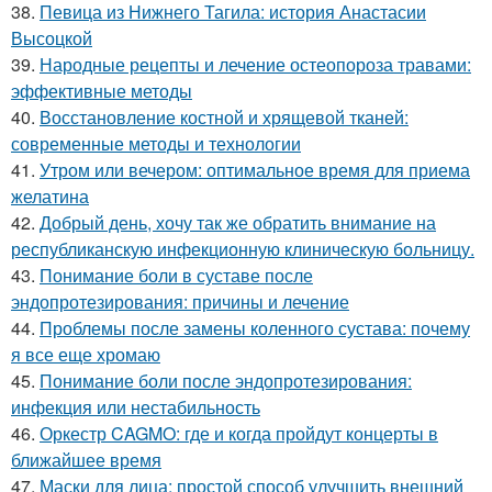
38.
Певица из Нижнего Тагила: история Анастасии
Высоцкой
39.
Народные рецепты и лечение остеопороза травами:
эффективные методы
40.
Восстановление костной и хрящевой тканей:
современные методы и технологии
41.
Утром или вечером: оптимальное время для приема
желатина
42.
Добрый день, хочу так же обратить внимание на
республиканскую инфекционную клиническую больницу.
43.
Понимание боли в суставе после
эндопротезирования: причины и лечение
44.
Проблемы после замены коленного сустава: почему
я все еще хромаю
45.
Понимание боли после эндопротезирования:
инфекция или нестабильность
46.
Оркестр CAGMO: где и когда пройдут концерты в
ближайшее время
47.
Маски для лица: простой способ улучшить внешний