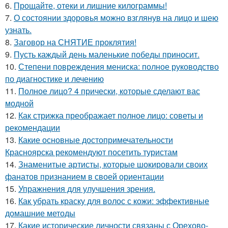
6.
Прощайте, отеки и лишние килограммы!
7.
О состоянии здоровья можно взглянув на лицо и шею
узнать.
8.
Заговор на СНЯТИЕ проклятия!
9.
Пусть каждый день маленькие победы приносит.
10.
Степени повреждения мениска: полное руководство
по диагностике и лечению
11.
Полное лицо? 4 прически, которые сделают вас
модной
12.
Как стрижка преображает полное лицо: советы и
рекомендации
13.
Какие основные достопримечательности
Красноярска рекомендуют посетить туристам
14.
Знаменитые артисты, которые шокировали своих
фанатов признанием в своей ориентации
15.
Упражнения для улучшения зрения.
16.
Как убрать краску для волос с кожи: эффективные
домашние методы
17.
Какие исторические личности связаны с Орехово-