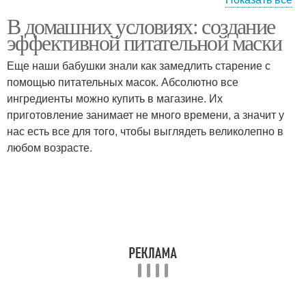
В домашних условиях: создание
Маска для проблемной
Зеленая маска
эффективной питательной маски
кожи
Еще наши бабушки знали как замедлить старение с
помощью питательных масок. Абсолютно все
Маски в домашних
Ингредиенты для
ингредиенты можно купить в магазине. Их
условиях
питательной маски
приготовление занимает не много времени, а значит у
нас есть все для того, чтобы выглядеть великолепно в
любом возрасте.
Маска на лицо
Маска на лице
Маски для жирной кожи
Косметические маски