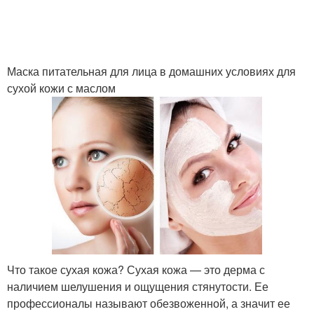
Маски для лица
Необычные маски
Маска питательная для лица в домашних условиях для
сухой кожи с маслом
Проблемы с лицом
Маска на коже
Ингредиент для
Маска на влажной коже
питательной маски
Что такое сухая кожа? Сухая кожа — это дерма с
наличием шелушения и ощущения стянутости. Ее
профессионалы называют обезвоженной, а значит ее