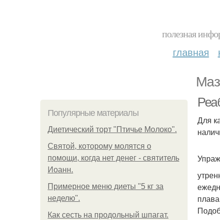
полезная инфор
главная
Маз
Реа
Популярные материалы
Для к
Диетический торт "Птичье Молоко".
налич
Святой, которому молятся о
Упраж
помощи, когда нет денег - святитель
Иоанн.
утрен
ежедн
Примерное меню диеты "5 кг за
плава
неделю".
Подоб
Как сесть на продольный шпагат.