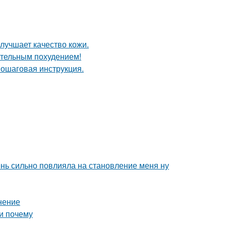
лучшает качество кожи.
ительным похудением!
пошаговая инструкция.
чень сильно повлияла на становление меня ну
нение
и почему