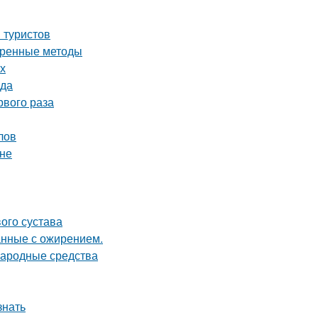
 туристов
еренные методы
х
ода
рвого раза
лов
оне
ого сустава
анные с ожирением.
народные средства
знать