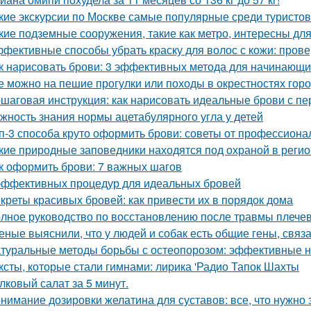
кие экскурсии по Москве самые популярные среди туристов
кие подземные сооружения, такие как метро, интересны для
фективные способы убрать краску для волос с кожи: пров
к нарисовать брови: 3 эффективных метода для начинающи
е можно на пешие прогулки или походы в окрестностях гор
шаговая инструкция: как нарисовать идеальные брови с пе
жность знания нормы ацетабулярного угла у детей
п-3 способа круто оформить брови: советы от профессиона
кие природные заповедники находятся под охраной в реги
к оформить брови: 7 важных шагов
эффективных процедур для идеальных бровей
креты красивых бровей: как привести их в порядок дома
лное руководство по восстановлению после травмы плечев
еные выяснили, что у людей и собак есть общие гены, связ
туральные методы борьбы с остеопорозом: эффективные 
ксты, которые стали гимнами: лирика 'Радио Тапок Шахты
лковый салат за 5 минут.
нимание дозировки желатина для суставов: все, что нужно 