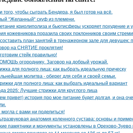
и того, чтобы сыграть Бендера, я был готов на всё.
ый "Желанный" скуф из племени.
етание криолиполиза и бьютисферы ускоряет похудение и у
ия кожевникова поразила своих поклонников своим стрем
 составить план занятий в тренажерном зале для девушек: 
овор на СНЯТИЕ проклятия!
готовим стейк правильно!
ОМОЩЬ огороднику. Заговор на добрый урожай.
ижка для полного лица: как выбрать идеальную прическу
льнейшая молитва - оберег для себя и своей семьи.
рижки для полного лица: как выбрать идеальный вариант
да 2025: Лучшие стрижки для круглого лица
ем привет) история про мое питание будет долгая, и она о
ли.
 могла с вами ни поделиться!
ьтразвуковая анатомия коленного сустава: основы и приме
кие памятники и монументы установлены в Орехово-Зуево 
иана омипи похудела за 11 месяцев со 136 кг до 57 кг!