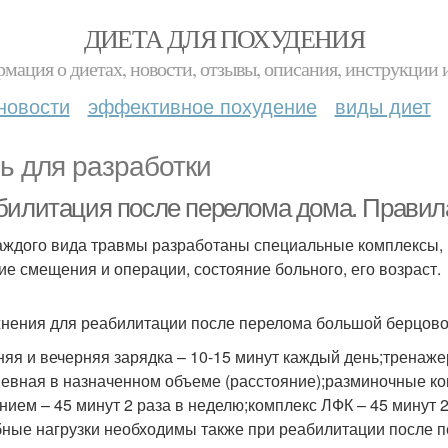
ДИЕТА ДЛЯ ПОХУДЕНИЯ
мация о диетах, новости, отзывы, описания, инструкции 
новости
эффективное похудение
виды диет
ь для разработки
билитация после перелома дома. Правил
аждого вида травмы разработаны специальные комплексы, 
ие смещения и операции, состояние больного, его возраст.
нения для реабилитации после перелома большой берцовой
няя и вечерняя зарядка – 10-15 минут каждый день;тренаже
евная в назначенном объеме (расстояние);разминочные комп
нием – 45 минут 2 раза в неделю;комплекс ЛФК – 45 минут 2
ные нагрузки необходимы также при реабилитации после п