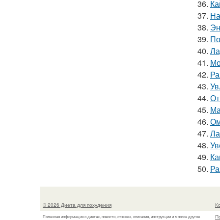
36.
Ка
37.
На
38.
Эн
39.
По
40.
Ла
41.
Мо
42.
Ра
43.
Ув
44.
От
45.
Ма
46.
Ом
47.
Ла
48.
Ув
49.
Ка
50.
Ра
© 2026 Диета для похудения
К
П
Полезная информация о диетах, новости, отзывы, описания, инструкции и многое другое