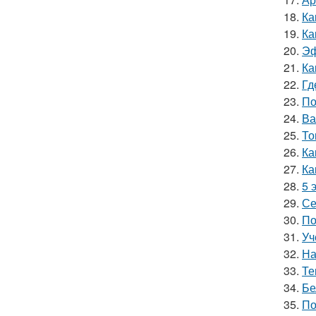
18.
Ка
19.
Ка
20.
Эф
21.
Ка
22.
Гд
23.
По
24.
Ва
25.
То
26.
Ка
27.
Ка
28.
5 
29.
Се
30.
По
31.
Уч
32.
На
33.
Те
34.
Бе
35.
По