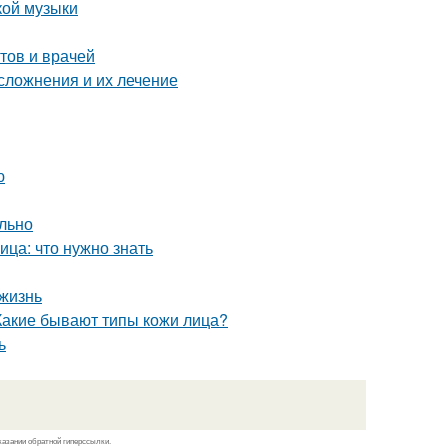
кой музыки
тов и врачей
сложнения и их лечение
ю
ильно
ца: что нужно знать
 жизнь
 Какие бывают типы кожи лица?
ь
казании обратной гиперссылки.