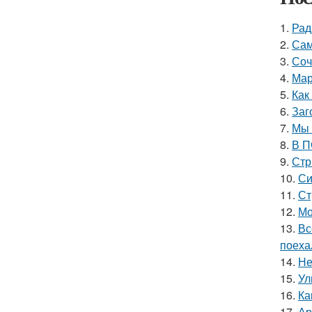
1.
Рад
2.
Сам
3.
Соч
4.
Мар
5.
Как
6.
Заг
7.
Мы 
8.
В П
9.
Стр
10.
Си
11.
Ст
12.
Мо
13.
Вс
поеха
14.
Не
15.
Ул
16.
Ка
17.
Ар