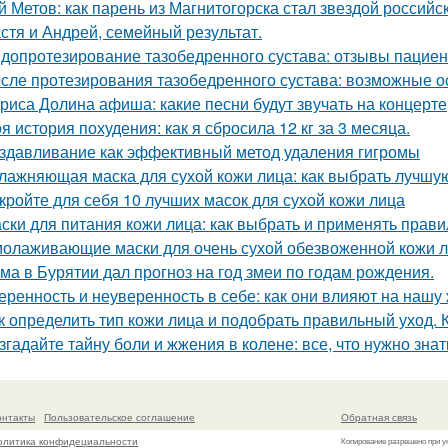
й Метов: как парень из Магнитогорска стал звездой российс
стя и Андрей, семейный результат.
допротезирование тазобедренного сустава: отзывы пациен
сле протезирования тазобедренного сустава: возможные о
риса Долина афиша: какие песни будут звучать на концерте
я история похудения: как я сбросила 12 кг за 3 месяца.
здавливание как эффективный метод удаления гигромы
лажняющая маска для сухой кожи лица: как выбрать лучшу
кройте для себя 10 лучших масок для сухой кожи лица
ски для питания кожи лица: как выбрать и применять прав
олаживающие маски для очень сухой обезвоженной кожи ли
ма в Бурятии дал прогноз на год змеи по годам рождения.
еренность и неуверенность в себе: как они влияют на нашу
к определить тип кожи лица и подобрать правильный уход.
згадайте тайну боли и жжения в колене: все, что нужно знат
онтакты
Пользовательское соглашение
Обратная связь
олитика конфидециальности
Копирование разрешено при у