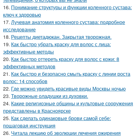
16.
Понимание структуры и функции коленного сустава:
ключ к здоровью
17.
Лучевая анатомия коленного сустава: подробное
исследование
18.
Рецепты диетадюкан. Закрытая творожная.
19.
Как быстро убрать краску для волос с лица:
эффективные методы
20.
Как быстро оттереть краску для волос с кожи: 8
эффективных методов
21.
Как быстро и безопасно смыть краску с линии роста
волос: 14 способов
22.
Где можно увидеть красивые виды Москвы ночью
23.
Творожные оладушки из духовки.
24.
Какие религиозные общины и культовые сооружения
представлены в Красноярске
25.
Как сделать одинаковые брови самой себе:
пошаговая инструкция
26.
Читала лекцию об эволюции лечения ожирения