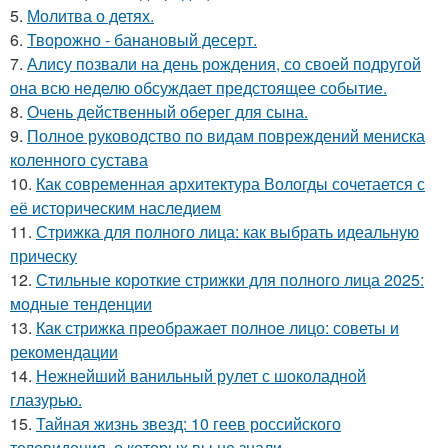
5.
Молитва о детях.
6.
Творожно - банановый десерт.
7.
Алису позвали на день рождения, со своей подругой
она всю неделю обсуждает предстоящее событие.
8.
Очень действенный оберег для сына.
9.
Полное руководство по видам повреждений мениска
коленного сустава
10.
Как современная архитектура Вологды сочетается с
её историческим наследием
11.
Стрижка для полного лица: как выбрать идеальную
прическу
12.
Стильные короткие стрижки для полного лица 2025:
модные тенденции
13.
Как стрижка преображает полное лицо: советы и
рекомендации
14.
Нежнейший ванильный рулет с шоколадной
глазурью.
15.
Тайная жизнь звезд: 10 геев российского
телевидения, о которых вы не знали