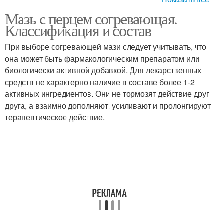
Мазь с перцем согревающая.
Лечебные мази
Мази по типу
Классификация и состав
При выборе согревающей мази следует учитывать, что
она может быть фармакологическим препаратом или
биологически активной добавкой. Для лекарственных
Мазь при разрыве
Мазь при растяжении
средств не характерно наличие в составе более 1-2
активных ингредиентов. Они не тормозят действие друг
друга, а взаимно дополняют, усиливают и пролонгируют
терапевтическое действие.
Мази от растяжения
Мазь при надрыве
Мазь от растяжения
Эффективные мази