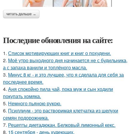
читать дальше →
Последние обновления на сайте:
1.
Список мотивирующих книг и книг о похудени.
2.
Моё утро выходного дня начинается не с будильника,
а с запаха ванили и топлёного масла.
3.
Минус 8 кг - и это лучшее, что я сделала для себя за
последнее время.
4.
Аня спокойно пила чай, пока муж и сын ходили
покупать хомяка.
5.
Немного пьяною рукою.
6.
Псиллиум - это растворимая клетчатка из шелухи
семян подорожника.
7.
Рецепты диетадюкан. Белковый лимонный кекс.
8.
15 сентября - день худеющих.