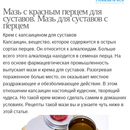
Мазь с красным перцем для
Мазь из красного
Мазь с перцем
суставов. Мазь для суставов с
перцем
Крем с капсаицином для суставов
Капсаицин, вещество, которое содержится в острых
Мази с перцем
Мази для суставов
сортах перцев. Он относится к алкалоидам. Больше
всего этого алкалоида находится в семенах перца. На
его основе фармацевтическая промышленность
выпускает мази и крема для суставов. Разогревая
Мазь из перца
пораженное болью место, он оказывает местное
раздражающее и обезболивающее действие. В этом
отношении капсаицин настоящий кудесник, творящий
чудеса. Но такой крем можно сделать самим в домашних
условиях. Рецепты такой мази вы и узнаете чуть ниже в
этой статье.