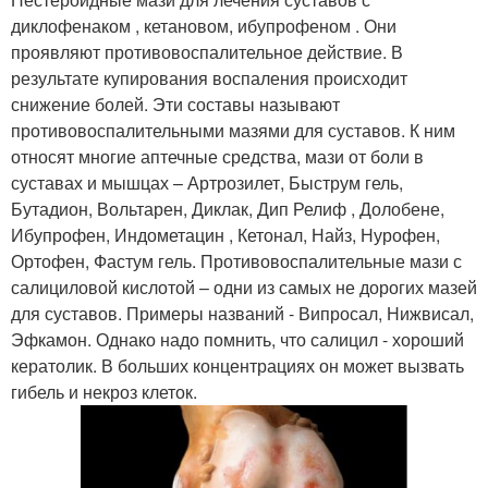
диклофенаком , кетановом, ибупрофеном . Они
проявляют противовоспалительное действие. В
результате купирования воспаления происходит
снижение болей. Эти составы называют
противовоспалительными мазями для суставов. К ним
относят многие аптечные средства, мази от боли в
суставах и мышцах – Артрозилет, Быструм гель,
Бутадион, Вольтарен, Диклак, Дип Релиф , Долобене,
Ибупрофен, Индометацин , Кетонал, Найз, Нурофен,
Ортофен, Фастум гель. Противовоспалительные мази с
салициловой кислотой – одни из самых не дорогих мазей
для суставов. Примеры названий - Випросал, Нижвисал,
Эфкамон. Однако надо помнить, что салицил - хороший
кератолик. В больших концентрациях он может вызвать
гибель и некроз клеток.