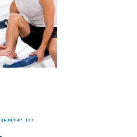
тражение - нет.
.