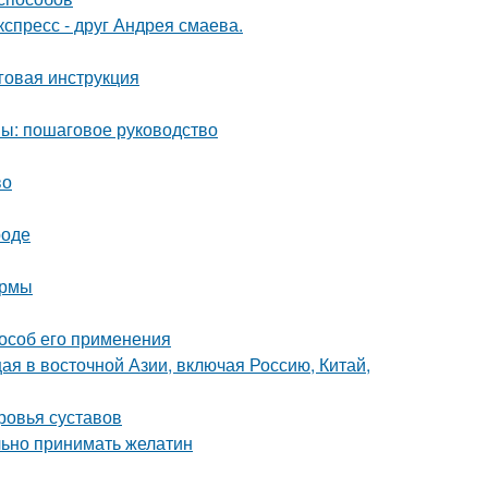
спресс - друг Андрея смаева.
говая инструкция
мы: пошаговое руководство
во
роде
ормы
особ его применения
щая в восточной Азии, включая Россию, Китай,
ровья суставов
льно принимать желатин