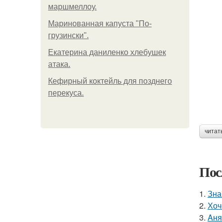
маршмеллоу.
Маринованная капуста "По-
грузински".
Екатерина даниленко хлебушек
атака.
Кефирный коктейль для позднего
перекуса.
читат
Пос
1.
Зна
2.
Хоч
3.
Aня