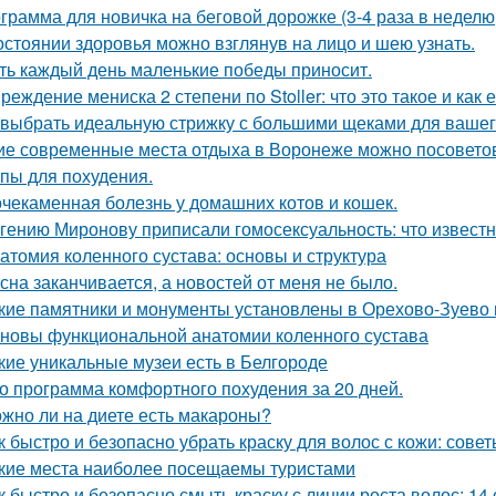
грамма для новичка на беговой дорожке (3-4 раза в неделю,
остоянии здоровья можно взглянув на лицо и шею узнать.
ть каждый день маленькие победы приносит.
реждение мениска 2 степени по Stoller: что это такое и как е
 выбрать идеальную стрижку с большими щеками для вашег
ие современные места отдыха в Воронеже можно посовето
пы для похудения.
чекаменная болезнь у домашних котов и кошек.
гению Миронову приписали гомосексуальность: что известн
атомия коленного сустава: основы и структура
сна заканчивается, а новостей от меня не было.
кие памятники и монументы установлены в Орехово-Зуево 
новы функциональной анатомии коленного сустава
кие уникальные музеи есть в Белгороде
о программа комфортного похудения за 20 дней.
жно ли на диете есть макароны?
к быстро и безопасно убрать краску для волос с кожи: сове
кие места наиболее посещаемы туристами
к быстро и безопасно смыть краску с линии роста волос: 14