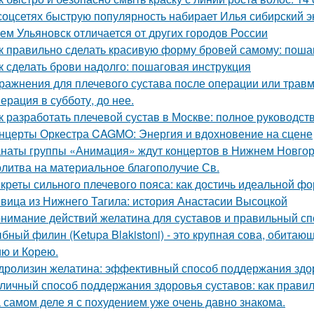
соцсетях быструю популярность набирает Илья сибирский эк
Чем Ульяновск отличается от других городов России
к правильно сделать красивую форму бровей самому: поша
к сделать брови надолго: пошаговая инструкция
ражнения для плечевого сустава после операции или трав
ерация в субботу, до нее.
к разработать плечевой сустав в Москве: полное руководст
нцерты Оркестра CAGMO: Энергия и вдохновение на сцене
наты группы «Анимация» ждут концертов в Нижнем Новго
литва на материальное благополучие Св.
креты сильного плечевого пояса: как достичь идеальной ф
вица из Нижнего Тагила: история Анастасии Высоцкой
нимание действий желатина для суставов и правильный сп
бный филин (Ketupa Blakistoni) - это крупная сова, обитаю
ю и Корею.
дролизин желатина: эффективный способ поддержания здо
личный способ поддержания здоровья суставов: как прави
 самом деле я с похудением уже очень давно знакома.