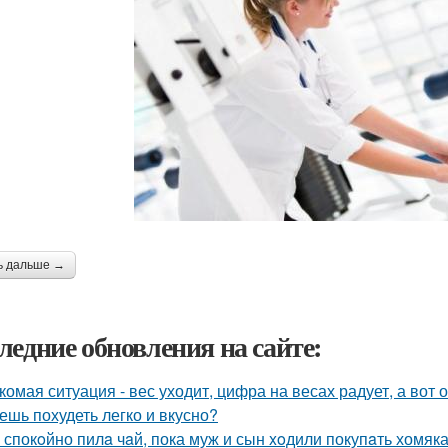
ь дальше →
ледние обновления на сайте:
комая ситуация - вес уходит, цифра на весах радует, а вот о
ешь похудеть легко и вкусно?
 спокoйно пилa чaй, пока муж и сын xoдили покупaть хомяка