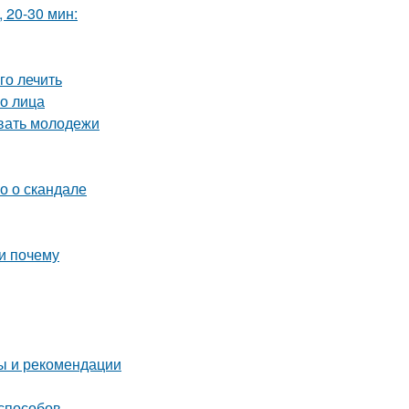
 20-30 мин:
го лечить
о лица
вать молодежи
о о скандале
и почему
ты и рекомендации
 способов