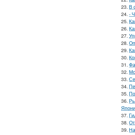
23.
В 
24.
- 
25.
Ка
26.
Ка
27.
Уп
28.
Оп
29.
Ка
30.
Ко
31.
Фа
32.
Мо
33.
Се
34.
Пе
35.
По
36.
Ры
Япони
37.
Ги
38.
От
39.
На