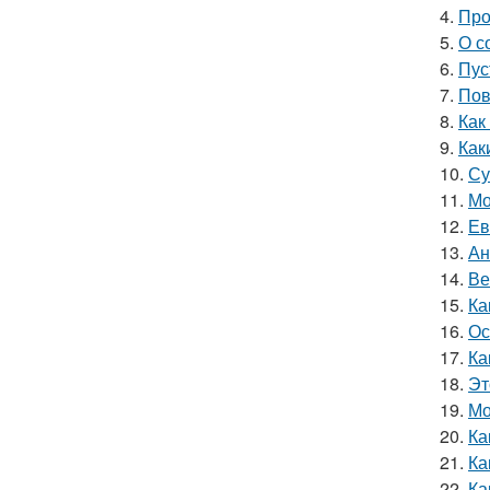
4.
Про
5.
О с
6.
Пус
7.
Пов
8.
Как
9.
Как
10.
Су
11.
Мо
12.
Ев
13.
Ан
14.
Ве
15.
Ка
16.
Ос
17.
Ка
18.
Эт
19.
Мо
20.
Ка
21.
Ка
22.
Ка