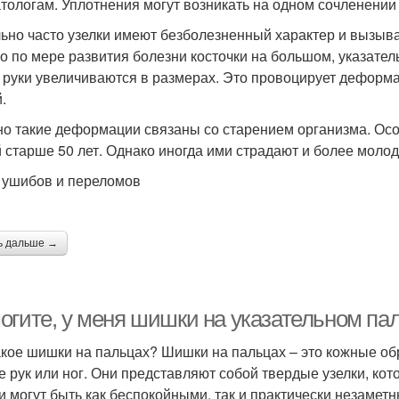
тологам. Уплотнения могут возникать на одном сочленении 
ьно часто узелки имеют безболезненный характер и вызыв
о по мере развития болезни косточки на большом, указател
 руки увеличиваются в размерах. Это провоцирует деформ
.
о такие деформации связаны со старением организма. Осо
 старше 50 лет. Однако иногда ими страдают и более моло
 ушибов и переломов
ь дальше →
огите, у меня шишки на указательном пал
акое шишки на пальцах? Шишки на пальцах – это кожные об
е рук или ног. Они представляют собой твердые узелки, ко
 могут быть как беспокойными, так и практически незаме