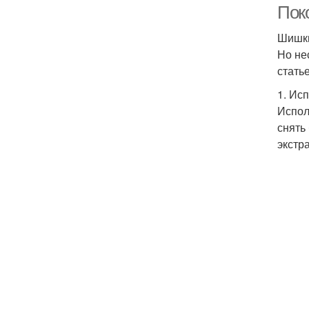
Пок
Шишки
Но не
стать
1. Ис
Испол
снять
экстр