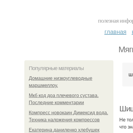
полезная инфор
главная
Мяг
Популярные материалы
Ш
Домашние низкоуглеводные
маршмеллоу.
Мкб код доа плечевого сустава.
Последние комментарии
Шиш
Компресс новокаин Димексид вода.
Не то
Техника наложения компрессов
что з
Екатерина даниленко хлебушек