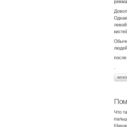
ревма
Довол
Однак
левой
кистей
Обычн
людей
после
.
читат
Пом
Что т
пальц
Шишки