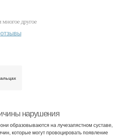
и многое другое
отзывы
пальцах
ричины нарушения
о они образовываются на лучезапястном суставе,
ричин, которые могут провоцировать появление