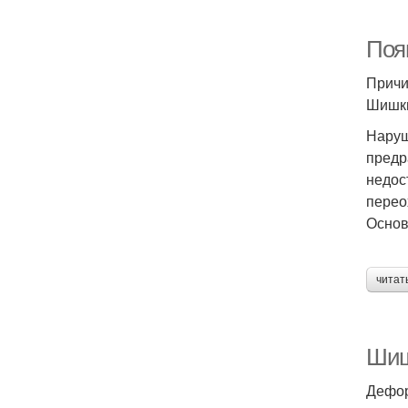
Поя
Причи
Шишки
Наруш
предр
недос
перео
Основ
читат
Шиш
Дефор