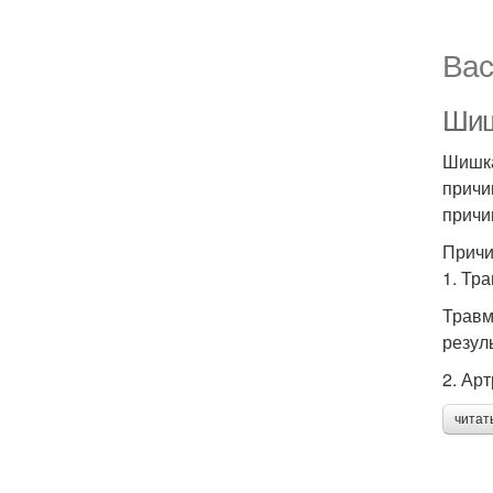
Вас
Шиш
Шишка
причи
причи
Причи
1. Тр
Травм
резул
2. Арт
читат