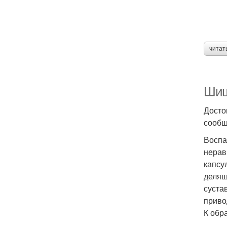
читат
Шиш
Досто
сообщ
Воспа
нерав
капсу
делящ
суста
приво
К обр