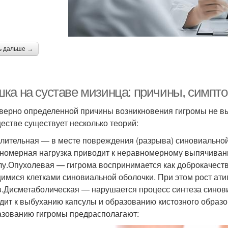
ь дальше →
ка на суставе мизинца: причины, симпт
верно определенной причины возникновения гигромы не вы
естве существует несколько теорий:
лительная — в месте повреждения (разрыва) синовиальной 
номерная нагрузка приводит к неравномерному выпячивани
лу.Опухолевая — гигрома воспринимается как доброкачест
имися клетками синовиальной оболочки. При этом рост ати
в.Дисметаболическая — нарушается процесс синтеза синов
дит к выбуханию капсулы и образованию кистозного образо
азованию гигромы предрасполагают: