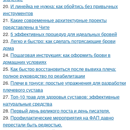
20.
И линейка не нужна: как обойтись без привычных
инструментов
21.
Какие современные архитектурные проекты
представлены в Чите
22.
5 эффективных процедур для идеальных бровей
23.
Легко и быстро: как сделать потрясающие брови
дома
24.
Пошаговая инструкция: как оформить брови в
домашних условиях
25.
Как быстро восстановиться после вывиха плеча:
полное руководство по реабилитации
26.
Плечи в тонусе: простые упражнения для разработки
плечевого сустава
27.
Топ-10 трав для здоровья суставов: эффективные
натуральные средства
28.
Первый день великого поста и день писателя.
29.
Профилактические мероприятия на ФАП давно
перестали быть редкостью.