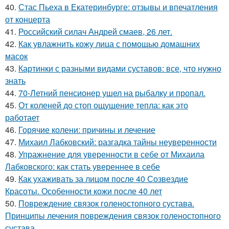
40.
Стас Пьеха в Екатеринбурге: отзывы и впечатления
от концерта
41.
Российский силач Андрей смаев, 26 лет.
42.
Как увлажнить кожу лица с помощью домашних
масок
43.
Картинки с разными видами суставов: все, что нужно
знать
44.
70-Летний пенсионер ушел на рыбалку и пропал.
45.
От коленей до стоп ощущение тепла: как это
работает
46.
Горячие колени: причины и лечение
47.
Михаил Лабковский: разгадка тайны неуверенности
48.
Упражнение для уверенности в себе от Михаила
Лабковского: как стать увереннее в себе
49.
Как ухаживать за лицом после 40 Созвездие
Красоты. Особенности кожи после 40 лет
50.
Повреждение связок голеностопного сустава.
Принципы лечения повреждения связок голеностопного
сустава