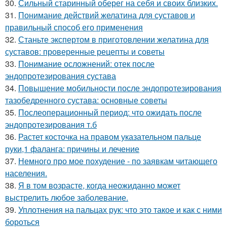
30.
Сильный старинный оберег на себя и своих близких.
31.
Понимание действий желатина для суставов и
правильный способ его применения
32.
Станьте экспертом в приготовлении желатина для
суставов: проверенные рецепты и советы
33.
Понимание осложнений: отек после
эндопротезирования сустава
34.
Повышение мобильности после эндопротезирования
тазобедренного сустава: основные советы
35.
Послеоперационный период: что ожидать после
эндопротезирования т.б
36.
Растет косточка на правом указательном пальце
руки,1 фаланга: причины и лечение
37.
Немного про мое похудение - по заявкам читающего
населения.
38.
Я в том возрасте, когда неожиданно может
выстрелить любое заболевание.
39.
Уплотнения на пальцах рук: что это такое и как с ними
бороться