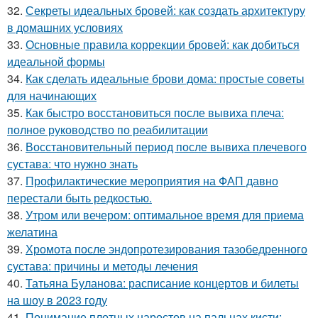
32.
Секреты идеальных бровей: как создать архитектуру
в домашних условиях
33.
Основные правила коррекции бровей: как добиться
идеальной формы
34.
Как сделать идеальные брови дома: простые советы
для начинающих
35.
Как быстро восстановиться после вывиха плеча:
полное руководство по реабилитации
36.
Восстановительный период после вывиха плечевого
сустава: что нужно знать
37.
Профилактические мероприятия на ФАП давно
перестали быть редкостью.
38.
Утром или вечером: оптимальное время для приема
желатина
39.
Хромота после эндопротезирования тазобедренного
сустава: причины и методы лечения
40.
Татьяна Буланова: расписание концертов и билеты
на шоу в 2023 году
41.
Понимание плотных наростов на пальцах кисти: