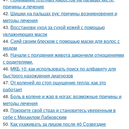
причины и лечение
42.
Шишки на пальцах рук: причины возникновения и
методы лечения
43.
Восстанови уход за сухой кожей с помощью
увлажняющих масок
44.
Сияй своим блеском с помощью маски для волос с
медом
45.
Начали с похудения живота закончили отношениями
с родителями.
46.
МКБ 10: как использовать поиск по алфавиту для
быстрого нахождения диагнозов
47.
От коленей до стоп ощущение тепла: как это
работает
48.
Боль в колене и жар в ногах: возможные причины и
методы лечения
49.
Покорите свой страх и становитесь уверенным в
себе с Михаилом Лабковским
50.
Как ухаживать за лицом после 40 Созвездие