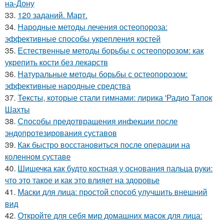
на-Дону
33.
120 заданий. Март.
34.
Народные методы лечения остеопороза:
эффективные способы укрепления костей
35.
Естественные методы борьбы с остеопорозом: как
укрепить кости без лекарств
36.
Натуральные методы борьбы с остеопорозом:
эффективные народные средства
37.
Тексты, которые стали гимнами: лирика 'Радио Тапок
Шахты
38.
Способы предотвращения инфекции после
эндопротезирования суставов
39.
Как быстро восстановиться после операции на
коленном суставе
40.
Шишечка как будто костная у основания пальца руки:
что это такое и как это влияет на здоровье
41.
Маски для лица: простой способ улучшить внешний
вид
42.
Откройте для себя мир домашних масок для лица: