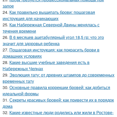
запое
24.
Как правильно выщипать брови: пошаговая
инструкция для начинающих
25.
Как Набережная Северной Двины менялась с
течения времени
26.
В 6 месяцев ацетабулярный угол 18,5 гр: что это
значит для здоровья ребенка
27.
Пошаговая инструкция: как покрасить брови в
домашних условиях
28.
Какие высшие учебные заведения есть в
Набережных Челнах
29.
Эволюция тату: от древних штампов до современных
временных тату
30.
Основные правила коррекции бровей: как добиться
идеальной формы
31.
Секреты красивых бровей: как привести их в порядок
дома
32.
Какие известные люди родились или жили в Ростове-