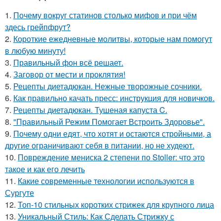
1.
Почему вокруг статинов столько мифов и при чём
здесь грейпфрут?
2.
Короткие ежедневные молитвы, которые нам помогут
в любую минуту!
3.
Правильный фон всё решает.
4.
Заговор от мести и проклятия!
5.
Рецепты диетадюкан. Нежные творожные сочники.
6.
Как правильно качать пресс: инструкция для новичков.
7.
Рецепты диетадюкан. Тушеная капуста C.
8.
"Правильный Режим Помогает Встроить Здоровье".
9.
Почему одни едят, что хотят и остаются стройными, а
другие ограничивают себя в питании, но не худеют.
10.
Повреждение мениска 2 степени по Stoller: что это
такое и как его лечить
11.
Какие современные технологии используются в
Сургуте
12.
Топ-10 стильных коротких стрижек для крупного лица
13.
Уникальный Стиль: Как Сделать Стрижку с