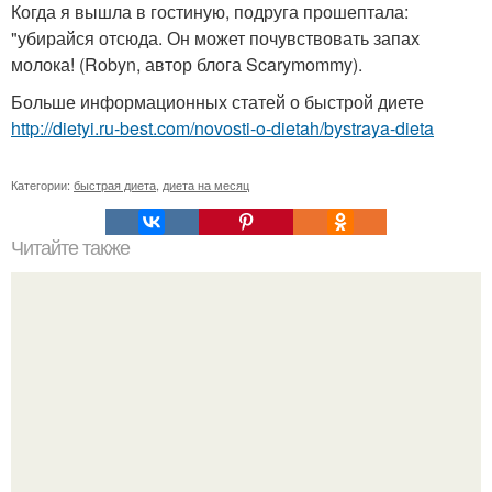
Когда я вышла в гостиную, подруга прошептала:
"убирайся отсюда. Он может почувствовать запах
молока! (Robyn, автор блога Scarymommy).
Больше информационных статей о быстрой диете
http://dietyi.ru-best.com/novosti-o-dietah/bystraya-dieta
Категории:
быстрая диета
,
диета на месяц
Читайте также
Как правило человек худеет за месяц - два.