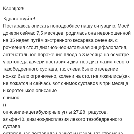
Ksenija25
Здравствуйте!
Постараюсь описать поподробнее нашу ситуацию. Моей
дочери сейчас 7,5 месяцев. родилась она недоношенной
на 35 недел путём экстренного кесарева сечения. с
рождения стоит диагноз-неонатальная энцефалопатия,
антенатальное поражение плода.в 3 месяца на осмотре
у ортопеда дочери поставили диагноз-дисплазия левого
тазобедренного сустава, т.к. слева было отведение
ножки было ограничено, колени на стол не ложились(как
не ложатся и сейчас). вот снимок суставов в три месяца
и коротенькое описание
снимок
()
описание-ацетабулярные углы 27,28 градусов,
альфа-10. диагноз-дисплазия левого тазобедренного
сустава.
ортопед нас поставила на учёт и назначила стремена