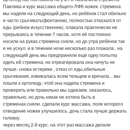
Павлика и курс массажа общего-ЛФК ножек. стремена
мы надели на следующий день, но ребёнок стал обильно
и часто срыгивать(фонтаном), полностью отказался от
еды (ребнок-искусственник), плакала практически не
прерываясь в течении 7 часов, хотя её постоянно
носили на руках.стремена сняли, но до утра ребёнок так
и не уснул. и в течении ночи несколько раз плакала.. на
следующий день мы предприняли ещё одну попытку
одеть ей стремена, но отреагировала она ничуть не
лучше. снова истерики , отказ от еды,обильные
срыгивания, извивалась всем тельцем и кричала…мы
пошли к ортопеду, чтоб она надела стремена и
проверить или правильно мы одеваем. оказалось,
правильно, но дочь никак не хотела быть в
стременах.сняли. сделали курс массажа, поле которого
отведение ножки улучшилось. дочь стала лучше держать
головку.
через месяц 2-й курс. на этот раз массажа делали