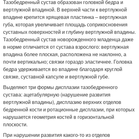
Тазобедренный сустав образован головкой бедра и
вертлужной впадиной. В верхней части к вертлужной
впадине крепится хрящевая пластинка – вертлужная
губа, которая увеличивает площадь соприкосновения
суставных поверхностей и глубину вертлужной впадины.
Тазобедренный сустав новорожденного младенца даже
в норме отличается от сустава взрослого: вертлужная
впадина более плоская, расположена не наклонно, а
почти вертикально; связки гораздо эластичнее. Головка
бедра удерживается во впадине благодаря круглой
связке, суставной капсуле и вертлужной губе.
Выделяют три формы дисплазии тазобедренного
сустава: ацетабулярную (нарушение развития
вертлужной впадины), дисплазию верхних отделов
бедренной кости и ротационные дисплазии, при которых
нарушается геометрия костей в горизонтальной
плоскости.
При нарушении развития какого-то из отделов