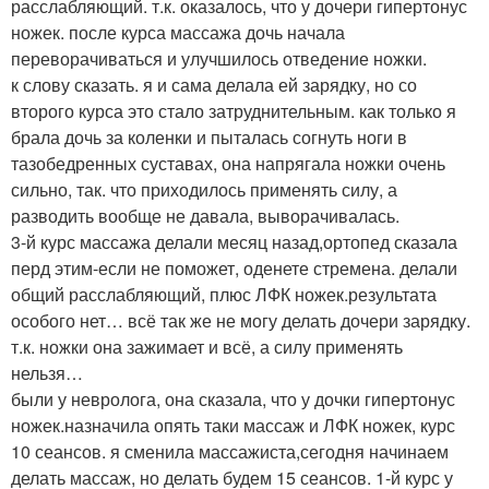
расслабляющий. т.к. оказалось, что у дочери гипертонус
ножек. после курса массажа дочь начала
переворачиваться и улучшилось отведение ножки.
к слову сказать. я и сама делала ей зарядку, но со
второго курса это стало затруднительным. как только я
брала дочь за коленки и пыталась согнуть ноги в
тазобедренных суставах, она напрягала ножки очень
сильно, так. что приходилось применять силу, а
разводить вообще не давала, выворачивалась.
3-й курс массажа делали месяц назад,ортопед сказала
перд этим-если не поможет, оденете стремена. делали
общий расслабляющий, плюс ЛФК ножек.результата
особого нет… всё так же не могу делать дочери зарядку.
т.к. ножки она зажимает и всё, а силу применять
нельзя…
были у невролога, она сказала, что у дочки гипертонус
ножек.назначила опять таки массаж и ЛФК ножек, курс
10 сеансов. я сменила массажиста,сегодня начинаем
делать массаж, но делать будем 15 сеансов. 1-й курс у