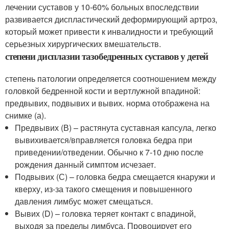
лечении суставов у 10-60% больных впоследствии
развивается диспластический деформирующий артроз,
который может привести к инвалидности и требующий
серьезных хирургических вмешательств.
степени дисплазии тазобедренных суставов у детей
степень патологии определяется соотношением между
головкой бедренной кости и вертлужной впадиной:
предвывих, подвывих и вывих. норма отображена на
снимке (а).
Предвывих (В) – растянута суставная капсула, легко
вывихивается/вправляется головка бедра при
приведении/отведении. Обычно к 7-10 дню после
рождения данный симптом исчезает.
Подвывих (С) – головка бедра смещается кнаружи и
кверху, из-за такого смещения и повышенного
давления лимбус может смещаться.
Вывих (D) – головка теряет контакт с впадиной,
выходя за пределы лимбуса. Провоцирует его