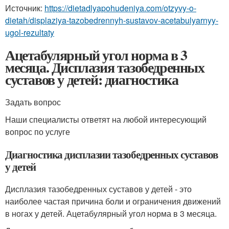
Источник:
https://dietadlyapohudeniya.com/otzyvy-o-
dietah/displaziya-tazobedrennyh-sustavov-acetabulyarnyy-
ugol-rezultaty
Ацетабулярный угол норма в 3
месяца. Дисплазия тазобедренных
суставов у детей: диагностика
Задать вопрос
Наши специалисты ответят на любой интересующий
вопрос по услуге
Диагностика дисплазии тазобедренных суставов
у детей
Дисплазия тазобедренных суставов у детей - это
наиболее частая причина боли и ограничения движений
в ногах у детей. Ацетабулярный угол норма в 3 месяца.