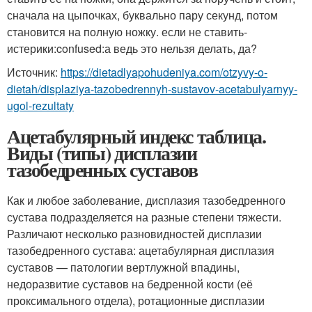
сначала на цыпочках, буквально пару секунд, потом
становится на полную ножку. если не ставить-
истерики:confused:а ведь это нельзя делать, да?
Источник:
https://dietadlyapohudeniya.com/otzyvy-o-
dietah/displaziya-tazobedrennyh-sustavov-acetabulyarnyy-
ugol-rezultaty
Ацетабулярный индекс таблица.
Виды (типы) дисплазии
тазобедренных суставов
Как и любое заболевание, дисплазия тазобедренного
сустава подразделяется на разные степени тяжести.
Различают несколько разновидностей дисплазии
тазобедренного сустава: ацетабулярная дисплазия
суставов — патологии вертлужной впадины,
недоразвитие суставов на бедренной кости (её
проксимального отдела), ротационные дисплазии