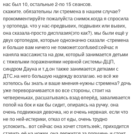
нас был 10, остальные 2-по 15 сеансов.
скажите. обязательны ли стремена в нашем случае?
прокомментируйте пожалуйста снимок.когда я спросила
у ортопеда. что у нас-предвывих, подвывих или вывих,
она сказала-просто дисплазия(это как?). мы были ещё у
двух ортопедов, которые однозначно сказали -стремена
и больше вам ничего не поможет:confused:сейчас я
наняла массажиста на дом, который занимается детьми
с тяжелыми поражениями нервной системы-ДЦП,
синдром Дауна и т.д.он также занимается детками с
ДТС.на него большую надежду возлагаю. но всё же
хотелось бы знать и ваше мнения-нужны стремена? дочь
уже переворачивается во все стороны, стоит на
четвереньках, расшатываясь взад-вперёд, заваливается
попой на бок и как бы сидит, опираясь на ручку. она
очень подвижная девочка, но и очень нервная. если что
не по ней-истерики, отказ от еды, очень трудно
успокоить.. вот сейчас она хочет стоять:eek:, приходится
ставить её на ножки, она держится за поручень и стоит,