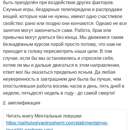
быть преодолён при воздействии других факторов.
Скучные игры, бездарные телепередачи и распродажи
вещей, которые нам не нужны, имеют одно счастливое
свойство: рано или поздно они кончаются. Однако не все
занятия могут закончиться сами. Работа, брак или
привычка могут длиться без конца. Мы движемся таким
безнадёжным курсом порой просто потому, что нам не
приходит в голову пересмотреть наши цели. В том
случае, если бы мы остановились и спросили себя,
хотим ли мы и дальше двигаться в этом направлении,
ответ мог бы оказаться предельно ясным. Да любая
неуверенность в завтрашнем дне была бы лучше, чем
опостылевшая работа восемь часов в день, пять дней в
неделю, пятьдесят недель в году - до самой смерти!
2. амплификация
Читать книгу Ментальные ловушки
https://psihologiyaotnoshenij.com/stati/mentalnye-
lovushki-nashego-uma