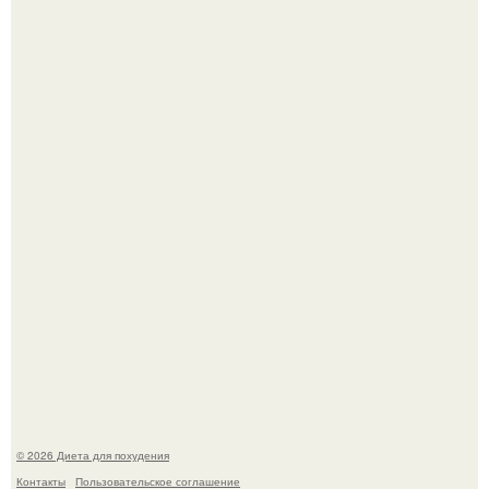
Синдром красной кожи: британец превратил себя в
инвалида из-за бесконтрольного использования мази.
Виктория галустян, бывшая жена юмориста Михаила
галустяна, рассказала о неожиданных последствиях
развода.
© 2026 Диета для похудения
Контакты
Пользовательское соглашение