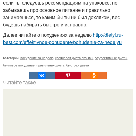
если ты следуешь рекомендациям на упаковке, не
забываешь про основное питание и правильно
занимаешься, то каким бы ты ни был дохляком, вес
будешь набирать быстро и исправно.
Далее читайте о похудениях за неделю
http://dietyi.ru-
best.com/effektivnoe-pohudenie/pohudenie-za-nedelyu
Категории:
похудение за неделю
,
гречневая диета отзывы
,
эффективные диеты
,
белковое похудение
,
правильная диета
,
быстрая диета
Читайте также