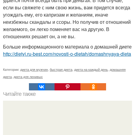
удается почти всегда быть при деньгах. В том случае,
если вы свяжете с ним свою жизнь, вам придется всегда
угождать ему, его капризам и желаниям, иначе
неизбежны скандалы и ссоры. Но получив от отношений
желаемого, он легко поменяет вас на другую. В
отношениях решает он, а не вы.
Больше информационного материала о домашней диете
http://dietyi.ru-best.com/novosti-o-dietah/domashnyaya-dieta
Категории:
диета для мужчин
,
быстрая диета
,
диета на каждый день
,
домашняя
диета
,
диета для ленивых
Читайте также