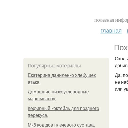
полезная инфор
главная
Пох
Сколь
добив
Популярные материалы
Да, п
Екатерина даниленко хлебушек
не на
атака.
или у
Домашние низкоуглеводные
маршмеллоу.
Кефирный коктейль для позднего
перекуса.
Мкб код доа плечевого сустава.