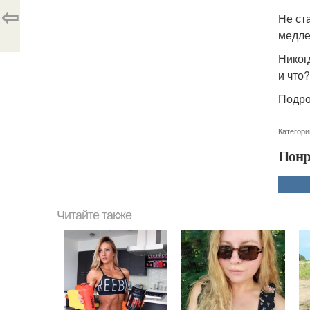
⇦
Не ст
медле
Никог
и что
Подро
Категори
Понр
Читайте также