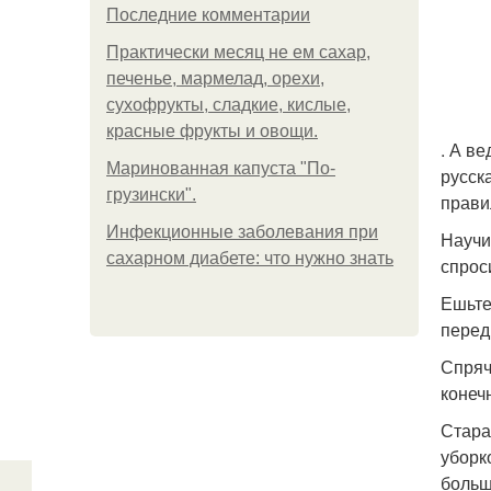
Последние комментарии
Практически месяц не ем сахар,
печенье, мармелад, орехи,
сухофрукты, сладкие, кислые,
красные фрукты и овощи.
. А в
Маринованная капуста "По-
русск
грузински".
прави
Инфекционные заболевания при
Научи
сахарном диабете: что нужно знать
спрос
Ешьте
перед
Спряч
конеч
Стара
уборк
больш