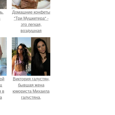
ь.
Домашние конфеты
в
"Три Мушкетера" -
это легкая,
воздушная
шоколадная нуга,
покрытая
молочным
шоколадом.
ой
Виктория галустян,
ц
бывшая жена
я в
юмориста Михаила
а
галустяна,
го
рассказала о
я
неожиданных