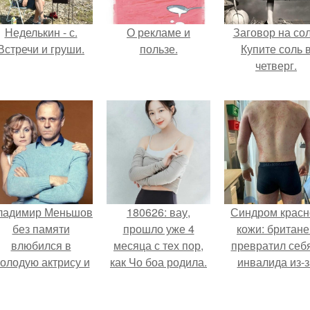
Неделькин - с.
О рекламе и
Заговор на сол
Встречи и груши.
пользе.
Купите соль 
четверг.
ладимир Меньшов
180626: вау,
Синдром красн
без памяти
прошло уже 4
кожи: британе
влюбился в
месяца с тех пор,
превратил себ
олодую актрису и
как Чо боа родила.
инвалида из-з
аже решил уйти от
бесконтрольно
алентовой ради
использовани