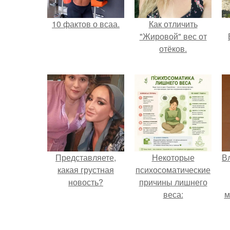
10 фактов о всаа.
Как отличить
"Жировой" вес от
отёков.
Представляете,
Некоторые
В
какая грустная
психосоматические
новость?
причины лишнего
веса:
м
д