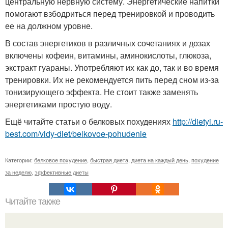
центральную нервную систему. Энергетические напитки
помогают взбодриться перед тренировкой и проводить
ее на должном уровне.
В состав энергетиков в различных сочетаниях и дозах
включены кофеин, витамины, аминокислоты, глюкоза,
экстракт гуараны. Употребляют их как до, так и во время
тренировки. Их не рекомендуется пить перед сном из-за
тонизирующего эффекта. Не стоит также заменять
энергетиками простую воду.
Ещё читайте статьи о белковых похудениях
http://dietyi.ru-
best.com/vidy-diet/belkovoe-pohudenie
Категории:
белковое похудение
,
быстрая диета
,
диета на каждый день
,
похудение
за неделю
,
эффективные диеты
Читайте также