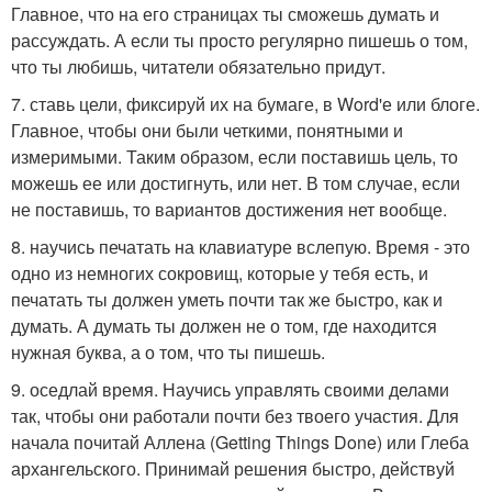
Главное, что на его страницах ты сможешь думать и
рассуждать. А если ты просто регулярно пишешь о том,
что ты любишь, читатели обязательно придут.
7. ставь цели, фиксируй их на бумаге, в Word'е или блоге.
Главное, чтобы они были четкими, понятными и
измеримыми. Таким образом, если поставишь цель, то
можешь ее или достигнуть, или нет. В том случае, если
не поставишь, то вариантов достижения нет вообще.
8. научись печатать на клавиатуре вслепую. Время - это
одно из немногих сокровищ, которые у тебя есть, и
печатать ты должен уметь почти так же быстро, как и
думать. А думать ты должен не о том, где находится
нужная буква, а о том, что ты пишешь.
9. оседлай время. Научись управлять своими делами
так, чтобы они работали почти без твоего участия. Для
начала почитай Аллена (Getting Things Done) или Глеба
архангельского. Принимай решения быстро, действуй