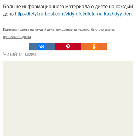
Больше информационного материала о диете на каждый
день
http://dietyi.ru-best.com/vidy-diet/dieta-na-kazhdyy-den
Категории:
диета на каждый день
,
похудение за неделю
,
быстрая диета
,
правильная диета
Читайте также
Как полюбить себя?