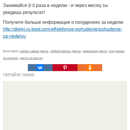
Занимайся 2-3 раза в неделю - и через месяц ты
увидишь результат!
Получите больше информации о похудениях за неделю
http://dietyi.ru-best.com/effektivnoe-pohudenie/pohudenie-
za-nedelyu
Категории:
самая самая диета
,
эффективные диеты
,
домашняя диета
,
похудение
за неделю
,
диета на месяц
Читайте также
Хорошая и быстрая диета?