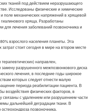
ских тканей под действием неразрушающего
стве. Исследованы физические и химические
у и поле механических напряжений в хрящевой
 гиалинового хряща. Разработаны
и для лечения заболеваний позвоночника и
 80% взрослого населения планеты. Эта
затрат стоит сегодня в мире на втором месте
и терапевтических) направлен,
и замену разрушенного межпозвонкового диска
ческого лечения, в последние годы широкое
ствам которых следует отнести малую
кращение периода реабилитации пациента. В
бы воздействия физических факторов, в
му связаны с удалением или разрушением части
лемы дальнейшей деградации ткани. В
ю остеохондроза позвоночника.