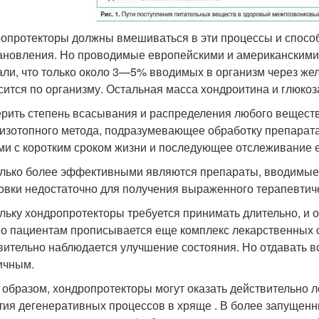
опротекторы должны вмешиваться в эти процессы и спосо
ановления. Но проводимые европейскими и американскими 
али, что только около 3—5% вводимых в организм через же
сится по организму. Остальная масса хондроитина и глюко
рить степень всасывания и распределения любого веществ
изотопного метода, подразумевающее обработку препарат
ми с коротким сроком жизни и последующее отслеживание е
лько более эффективными являются препараты, вводимые 
овки недостаточно для получения выраженного терапевтиче
льку хондропротекторы требуется принимать длительно, и он
о пациентам прописывается еще комплекс лекарственных ср
вительно наблюдается улучшение состояния. Но отдавать 
ичным.
 образом, хондропротекторы могут оказать действительно л
тия дегенеративных процессов в хряще . В более запущенн