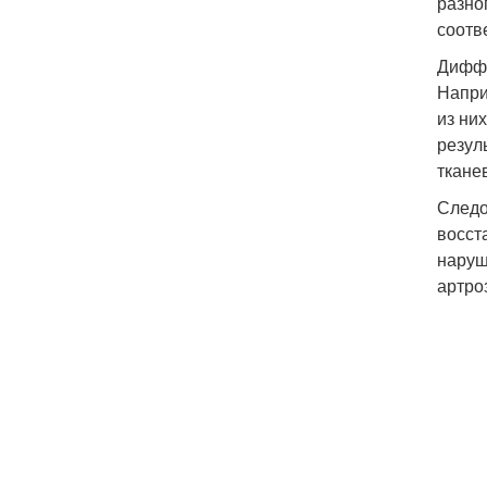
разно
соотв
Диффу
Напри
из ни
резул
ткане
Следо
восст
наруш
артро