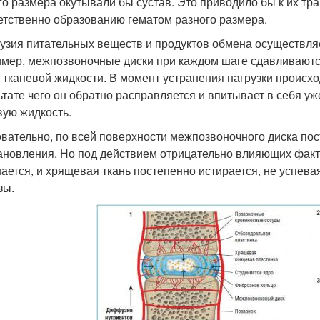
го размера окутывали бы сустав. Это приводило бы к их 
етственно образованию гематом разного размера.
зия питательных веществ и продуктов обмена осуществляе
мер, межпозвоночные диски при каждом шаге сдавливаются
х тканевой жидкости. В момент устранения нагрузки происхо
ьтате чего он обратно расправляется и впитывает в себя 
вую жидкость.
вательно, по всей поверхности межпозвоночного диска по
ановления. Но под действием отрицательно влияющих фак
ается, и хрящевая ткань постепенно истирается, не успевая
зы.