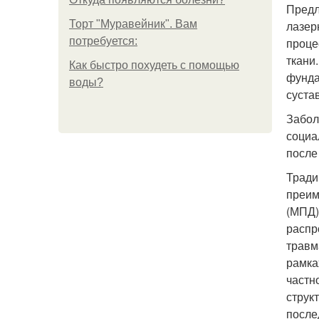
Предл
Торт "Муравейник". Вам
лазер
потребуется:
проце
ткани
Как быстро похудеть с помощью
фунда
воды?
суста
Забол
социа
после
Тради
преим
(МПД)
распр
травм
рамка
частн
струк
после