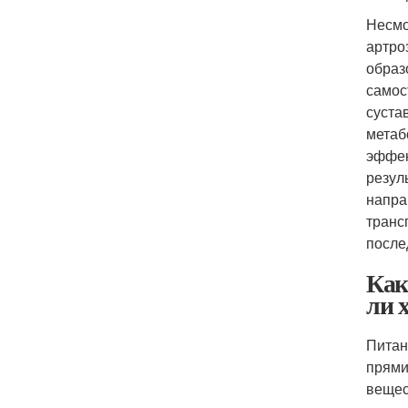
Несмо
артро
образ
самос
суста
метаб
эффек
резул
напра
транс
после
Как
ли 
Питан
прями
вещес