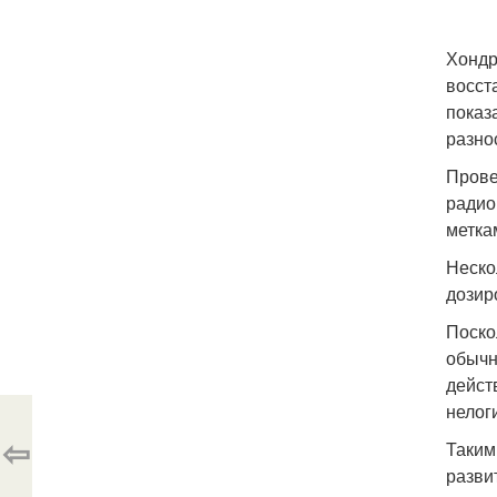
Хондр
восст
показ
разно
Прове
радио
метка
Неско
дозир
Поско
обычн
дейст
нелог
⇦
Таким
разви