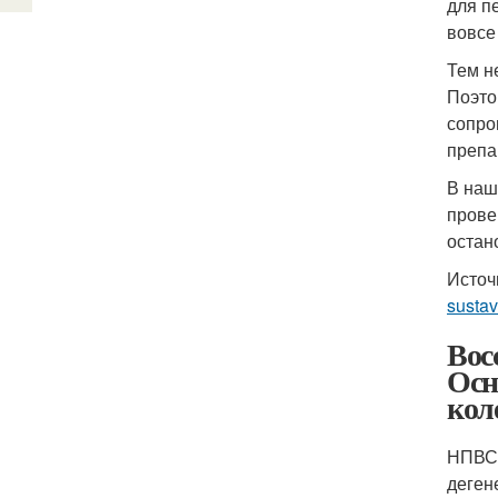
для п
вовсе
Тем н
Поэто
сопро
препа
В наш
прове
остан
Источ
sustav
Вос
Осн
кол
НПВС.
деген