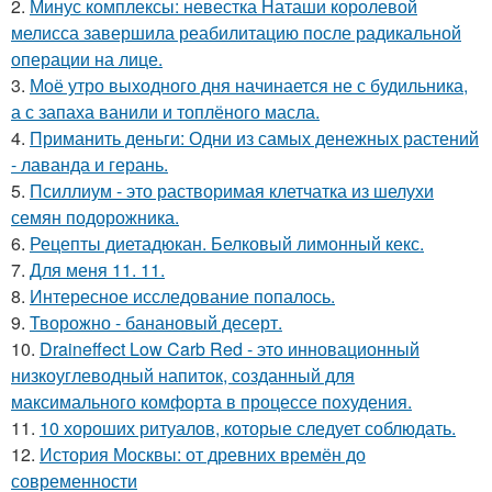
2.
Минус комплексы: невестка Наташи королевой
мелисса завершила реабилитацию после радикальной
операции на лице.
3.
Моё утро выходного дня начинается не с будильника,
а с запаха ванили и топлёного масла.
4.
Приманить деньги: Одни из самых денежных растений
- лаванда и герань.
5.
Псиллиум - это растворимая клетчатка из шелухи
семян подорожника.
6.
Рецепты диетадюкан. Белковый лимонный кекс.
7.
Для меня 11. 11.
8.
Интересное исследование попалось.
9.
Творожно - банановый десерт.
10.
Draineffect Low Carb Red - это инновационный
низкоуглеводный напиток, созданный для
максимального комфорта в процессе похудения.
11.
10 хороших ритуалов, которые следует соблюдать.
12.
История Москвы: от древних времён до
современности