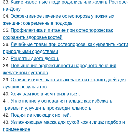
33.
Какие известные люди родились или жили в Ростове-
на-Дону
34.
Эффективное лечение остеопороза у пожилых
женщин: современные подходы
35.
Профилактика и питание при остеопорозе: как
сохранить здоровье костей
36.
Лечебные травы при остеопорозе: как укрепить кости
природными средствами
37.
Рецепты диета дюкан.
38.
Повышение эффективности народного лечения
желатином суставов
39.
Отличная идея: как пить желатин и сколько дней для
лучших результатов
40.
Хочу вам кое в чем признаться.
41.
Уплотнение у основания пальца: как избежать
травмы и улучшить производительность
42.
Поднятие клюющих ногтей.
43.
Увлажняющая маска для сухой кожи лица: подбор и
применение