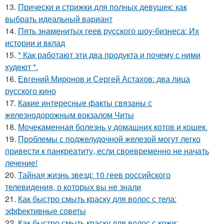
13.
Прически и стрижки для полных девушек: как
выбрать идеальный вариант
14.
Пять знаменитых геев русского шоу-бизнеса: Их
истории и вклад
15.
* Как работают эти два продукта и почему с ними
худеют *.
16.
Евгений Миронов и Сергей Астахов: два лица
русского кино
17.
Какие интересные факты связаны с
железнодорожным вокзалом Читы
18.
Мочекаменная болезнь у домашних котов и кошек.
19.
Проблемы с поджелудочной железой могут легко
привести к панкреатиту, если своевременно не начать
лечение!
20.
Тайная жизнь звезд: 10 геев российского
телевидения, о которых вы не знали
21.
Как быстро смыть краску для волос с тела:
эффективные советы
22.
Как быстро смыть краску для волос с кожи: