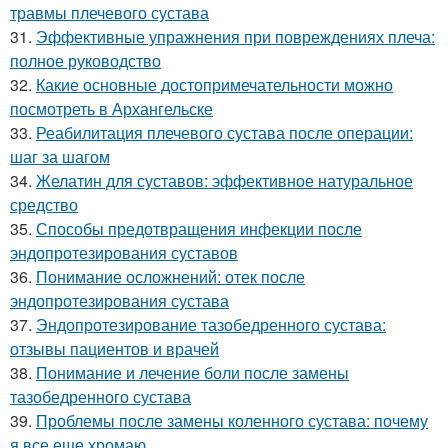
травмы плечевого сустава
31.
Эффективные упражнения при повреждениях плеча:
полное руководство
32.
Какие основные достопримечательности можно
посмотреть в Архангельске
33.
Реабилитация плечевого сустава после операции:
шаг за шагом
34.
Желатин для суставов: эффективное натуральное
средство
35.
Способы предотвращения инфекции после
эндопротезирования суставов
36.
Понимание осложнений: отек после
эндопротезирования сустава
37.
Эндопротезирование тазобедренного сустава:
отзывы пациентов и врачей
38.
Понимание и лечение боли после замены
тазобедренного сустава
39.
Проблемы после замены коленного сустава: почему
я все еще хромаю