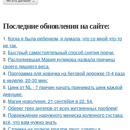
читать дальше →
Последние обновления на сайте:
1.
Когда я была ребенком, я думала, что со мной что-то
не так.
2.
Быстрый самостоятельный способ снятия порчи.
3.
Располневшая Мария куликова назвала причины
своего лишнего веса.
4.
Программа для новичка на беговой дорожке (3-4 раза
в неделю, 20-30 мин:
5.
Цинк от NL - 7 причин начать принимать цинк каждой
девушке.
6.
Магия новолуния. 21 сентября в 22. 54.
7.
Оберег трех ангелов от всех житзненных проблем!
8.
Повреждение наружного мениска коленного сустава:
всё, что вам нужно знать
9.
Стрижка на полное круглое лицо: советы и