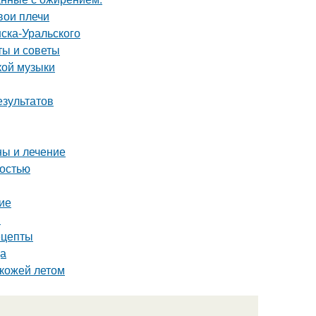
вои плечи
ска-Уральского
ты и советы
кой музыки
езультатов
ны и лечение
бостью
ие
я
ецепты
ца
 кожей летом