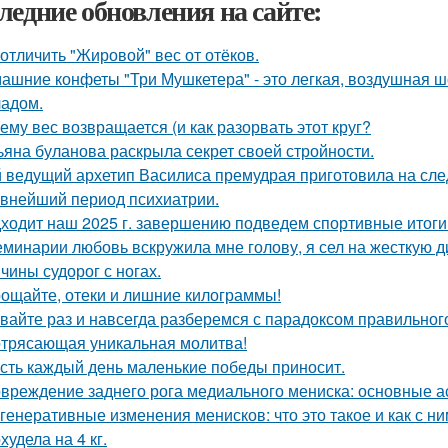
ледние обновления на сайте:
 отличить "Жировой" вес от отёков.
ашние конфеты "Три Мушкетера" - это легкая, воздушная 
адом.
ему вес возвращается (и как разорвать этот круг?
ьяна буланова раскрыла секрет своей стройности.
 ведущий архетип Василиса премудрая приготовила на сл
внейший период психиатрии.
ходит наш 2025 г. завершению подведем спортивные итоги
еминарии любовь вскружила мне голову, я сел на жесткую дие
чины судорог с ногах.
ощайте, отеки и лишние килограммы!
вайте раз и навсегда разберемся с парадоксом правильног
трясающая уникальная молитва!
сть каждый день маленькие победы приносит.
вреждение заднего рога медиального мениска: основные 
генеративные изменения менисков: что это такое и как с н
худела на 4 кг.