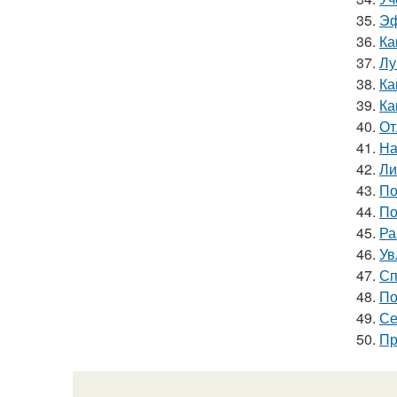
35.
Эф
36.
Ка
37.
Лу
38.
Ка
39.
Ка
40.
От
41.
На
42.
Ли
43.
По
44.
По
45.
Ра
46.
Ув
47.
Сп
48.
По
49.
Се
50.
Пр