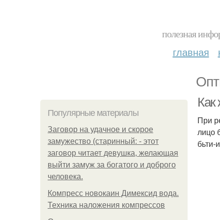
полезная инфор
главная
Опт
Как
Популярные материалы
При р
Заговор на удачное и скорое
лицо 
замужество (старинный: - этот
бьти-
заговор читает девушка, желающая
выйти замуж за богатого и доброго
человека.
Компресс новокаин Димексид вода.
Техника наложения компрессов