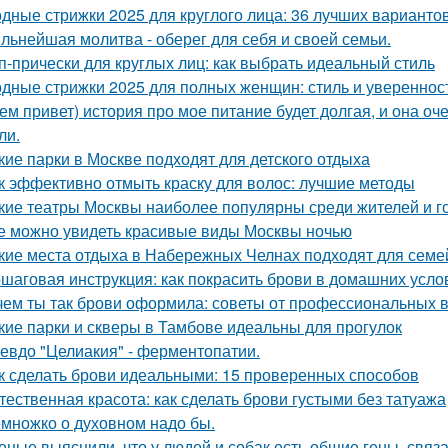
дные стрижки 2025 для круглого лица: 36 лучших варианто
льнейшая молитва - оберег для себя и своей семьи.
п-прически для круглых лиц: как выбрать идеальный стиль
дные стрижки 2025 для полных женщин: стиль и увереннос
ем привет) история про мое питание будет долгая, и она о
ли.
кие парки в Москве подходят для детского отдыха
к эффективно отмыть краску для волос: лучшие методы
кие театры Москвы наиболее популярны среди жителей и г
е можно увидеть красивые виды Москвы ночью
кие места отдыха в Набережных Челнах подходят для семе
шаговая инструкция: как покрасить брови в домашних усло
чем ты так брови оформила: советы от профессиональных 
кие парки и скверы в Тамбове идеальны для прогулок
евдо "Целиакия" - ферментопатии.
к сделать брови идеальными: 15 проверенных способов
тественная красота: как сделать брови густыми без татуажа
множко о духовном надо бы.
еные выяснили, что у людей и собак есть общие гены, связ