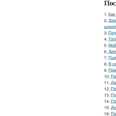
Пос
1.
Как
2.
Дом
шокол
3.
Поч
4.
Тат
5.
Мой
6.
Дре
7.
Под
8.
В с
9.
При
10.
Пр
11.
Да
12.
По
13.
Пу
14.
По
15.
Де
16.
По