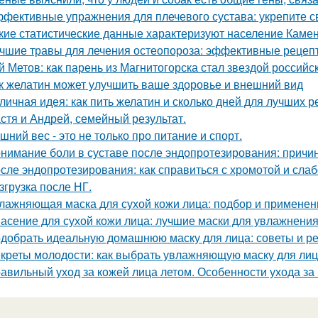
фективные упражнения для плечевого сустава: укрепите с
кие статистические данные характеризуют население Камен
чшие травы для лечения остеопороза: эффективные рецеп
й Метов: как парень из Магнитогорска стал звездой российс
к желатин может улучшить ваше здоровье и внешний вид
личная идея: как пить желатин и сколько дней для лучших р
стя и Андрей, семейный результат.
шний вес - это не только про питание и спорт.
нимание боли в суставе после эндопротезирования: причи
сле эндопротезирования: как справиться с хромотой и сла
згрузка после НГ.
лажняющая маска для сухой кожи лица: подбор и применен
асение для сухой кожи лица: лучшие маски для увлажнени
добрать идеальную домашнюю маску для лица: советы и р
креты молодости: как выбрать увлажняющую маску для ли
авильный уход за кожей лица летом. Особенности ухода за