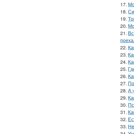
17.
Мо
18.
Си
19.
То
20.
Мо
21.
Вс
поеха
22.
Ка
23.
Ка
24.
Ка
25.
Гд
26.
Ка
27.
По
28.
А 
29.
Ка
30.
Пс
31.
Ка
32.
Ес
33.
Не
34.
Уч