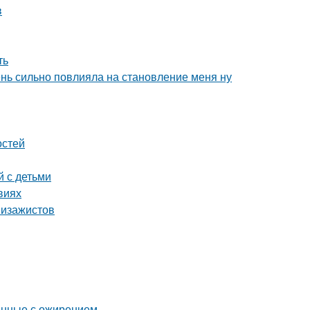
в
ть
чень сильно повлияла на становление меня ну
остей
й с детьми
виях
визажистов
анные с ожирением.