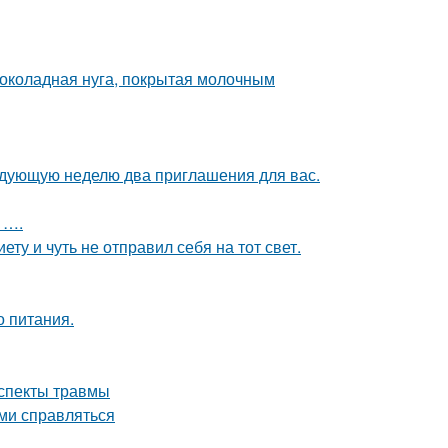
шоколадная нуга, покрытая молочным
едующую неделю два приглашения для вас.
 ….
ту и чуть не отправил себя на тот свет.
о питания.
аспекты травмы
ими справляться