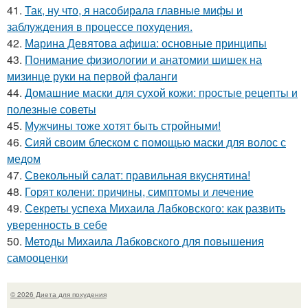
41.
Так, ну что, я насобирала главные мифы и
заблуждения в процессе похудения.
42.
Марина Девятова афиша: основные принципы
43.
Понимание физиологии и анатомии шишек на
мизинце руки на первой фаланги
44.
Домашние маски для сухой кожи: простые рецепты и
полезные советы
45.
Мужчины тоже хотят быть стройными!
46.
Сияй своим блеском с помощью маски для волос с
медом
47.
Свекольный салат: правильная вкуснятина!
48.
Горят колени: причины, симптомы и лечение
49.
Секреты успеха Михаила Лабковского: как развить
уверенность в себе
50.
Методы Михаила Лабковского для повышения
самооценки
© 2026 Диета для похудения