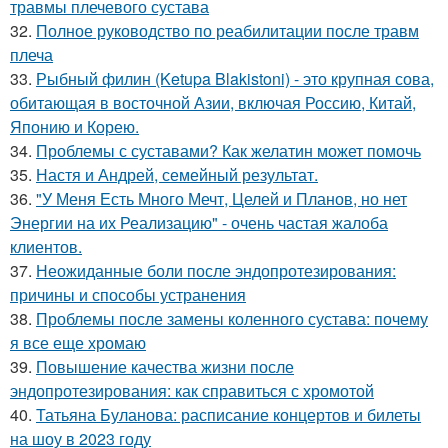
травмы плечевого сустава
32.
Полное руководство по реабилитации после травм
плеча
33.
Рыбный филин (Ketupa Blakistoni) - это крупная сова,
обитающая в восточной Азии, включая Россию, Китай,
Японию и Корею.
34.
Проблемы с суставами? Как желатин может помочь
35.
Настя и Андрей, семейный результат.
36.
"У Меня Есть Много Мечт, Целей и Планов, но нет
Энергии на их Реализацию" - очень частая жалоба
клиентов.
37.
Неожиданные боли после эндопротезирования:
причины и способы устранения
38.
Проблемы после замены коленного сустава: почему
я все еще хромаю
39.
Повышение качества жизни после
эндопротезирования: как справиться с хромотой
40.
Татьяна Буланова: расписание концертов и билеты
на шоу в 2023 году