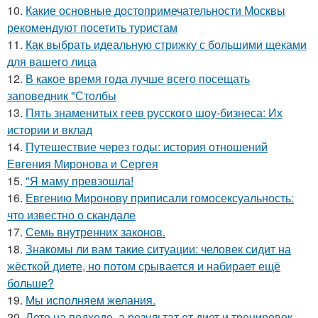
10.
Какие основные достопримечательности Москвы
рекомендуют посетить туристам
11.
Как выбрать идеальную стрижку с большими щеками
для вашего лица
12.
В какое время года лучше всего посещать
заповедник "Столбы
13.
Пять знаменитых геев русского шоу-бизнеса: Их
истории и вклад
14.
Путешествие через годы: история отношений
Евгения Миронова и Сергея
15.
"Я маму превзошла!
16.
Евгению Миронову приписали гомосексуальность:
что известно о скандале
17.
Семь внутренних законов.
18.
Знакомы ли вам такие ситуации: человек сидит на
жёсткой диете, но потом срывается и набирает ещё
больше?
19.
Мы исполняем желания.
20.
Лето на подходе, а результат от диет и тренировок