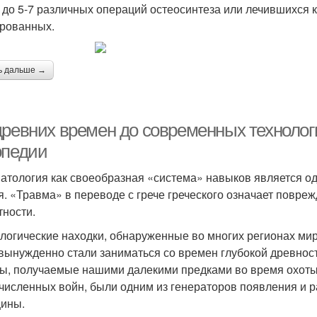
 до 5-7 различных операций остеосинтеза или лечившихся к
рованных.
ь дальше →
древних времен до современных технолог
опедии
атология как своеобразная «система» навыков является од
я. «Травма» в переводе с грече грече­ского означает повр
но­сти.
логические находки, обнаруженные во многих регионах мир
вынужденно стали заниматься со времен глубокой древности
ы, получаемые нашими далекими предками во время охоты,
числен­ных войн, были одним из генераторов появления и р
ины.