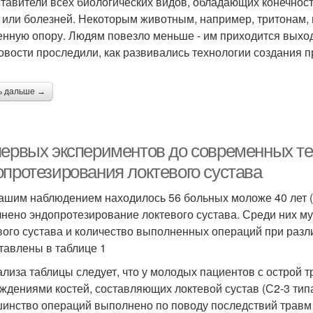
тавители всех биологических видов, обладающих конечностя
 или болезней. Некоторым животным, например, тритонам,
енную опору. Людям повезло меньше - им приходится выход
вости проследили, как развивались технологии создания п
ь дальше →
первых экспериментов до современных те
опротезирования локтевого сустава
ашим наблюдением находилось 56 больных моложе 40 лет (
нено эндопротезирование локтевого сустава. Среди них му
вого сустава и количество выполненных операций при разл
тавлены в таблице 1
ализа таблицы следует, что у молодых пациентов с острой
ждениями костей, составляющих локтевой сустав (С2-3 типа
инство операций выполнено по поводу последствий травм 