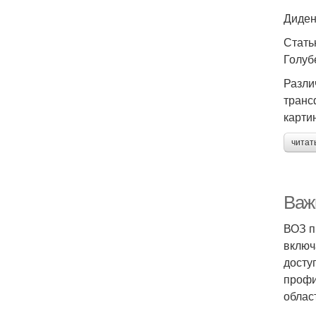
Диден
Стать
Голуб
Разли
транс
карти
читат
Важ
ВОЗ п
включ
досту
профи
облас