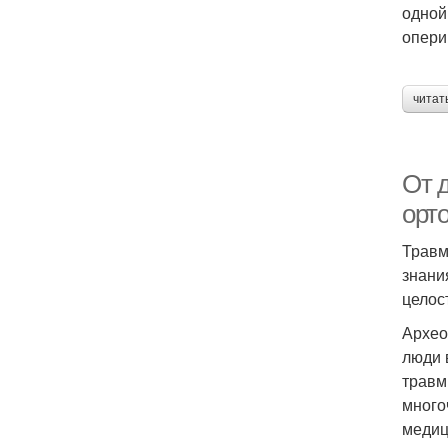
одной
опери
читат
От 
орт
Травм
знани
целост
Архео
люди 
травм
много
медиц