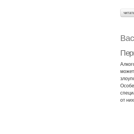
читат
Вас
Пер
Алког
может
злоуп
Особен
специ
от них