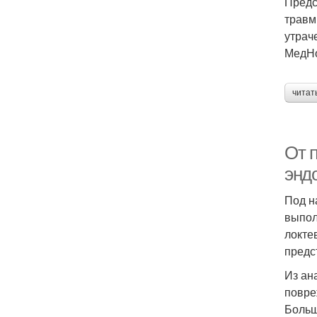
Предс
травм
утрач
МедНо
читат
От 
энд
Под н
выпол
локте
предс
Из ан
повре
Больш