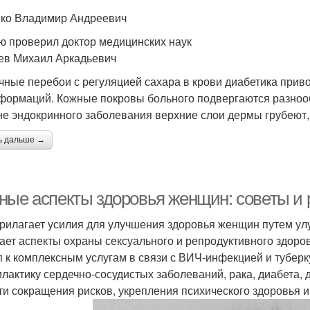
ко Владимир Андреевич
ю проверил доктор медицинских наук
ев Михаил Аркадьевич
чные перебои с регуляцией сахара в крови диабетика прив
формаций. Кожные покровы больного подвергаются разноо
не эндокринного заболевания верхние слои дермы грубеют,
ь дальше →
ные аспекты здоровья женщин: советы и
рилагает усилия для улучшения здоровья женщин путем улу
ает аспекты охраны сексуального и репродуктивного здоровь
п к комплексным услугам в связи с ВИЧ-инфекцией и тубер
лактику сердечно-сосудистых заболеваний, рака, диабета, 
ти сокращения рисков, укрепления психического здоровья 